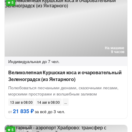
6 отзывов
На машине
9 часов
Индивидуальная
до 7 чел.
Великолепная Куршская коса и очаровательный
Зеленоградск (из Янтарного)
Полюбоваться песчаными дюнами, сказочными лесами,
морскими просторами и волшебным заливом
13 авг в 08:00
14 авг в 08:00
21 835 ₽
за всё до 3 чел.
от
3 отзыва