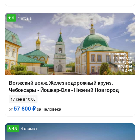
1 отзыв
На автобусе
На поезде
Ж/Д туры
Круизы
4 дня
Волжский вояж. Железнодорожный круиз.
Чебоксары - Йошкар-Ола - Нижний Новгород
17 сен в 10:00
57 600 ₽
за человека
от
4 отзыва