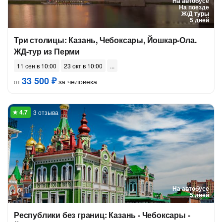
На автобусе
На поезде
Ж/Д туры
5 дней
Три столицы: Казань, Чебоксары, Йошкар-Ола.
ЖД-тур из Перми
11 сен в 10:00
23 окт в 10:00
33 500 ₽
за человека
от
3 отзыва
На автобусе
5 дней
Республики без границ: Казань - Чебоксары -