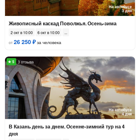
На автобусе
3 дня
Живописный каскад Поволжья. Осень-зима
2 окт в 10:00
6 окт в 10:00
26 250 ₽
за человека
от
3 отзыва
На автобусе
4 дня
В Казань день за днем. Осенне-зимний тур на 4
дня