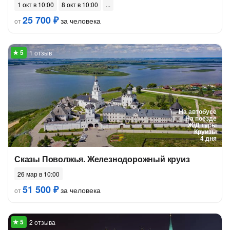
1 окт в 10:00
8 окт в 10:00
25 700 ₽
за человека
от
1 отзыв
На автобусе
На поезде
Ж/Д туры
Круизы
4 дня
Сказы Поволжья. Железнодорожный круиз
26 мар в 10:00
51 500 ₽
за человека
от
2 отзыва