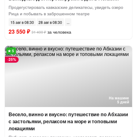
Продегустировать кавказские деликатесы, увидеть озеро
Рица и побывать в заброшенном театре
15 авг в 08:30
28 авг в 08:30
23 550 ₽
за человека
31 400 ₽
6 отзывов
-
25%
На машине
5 дней
Весело, винно и вкусно: путешествие по Абхазии
с застольями, релаксом на море и топовыми
локациями