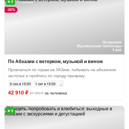
7 отзывов
-
30%
На машине
Музыкальные теплоходы
4 дня
По Абхазии с ветерком, музыкой и вином
Промчаться по горам на УАЗике, побывать на абхазском
застолье и пройтись по городу-призраку
3 сен в 15:00
1 окт в 15:00
42 910 ₽
за человека
61 300 ₽
2 отзыва