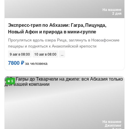
На машине
2 дня
Экспресс-трип по Абхазии: Гагра, Пицунда,
Новый Афон и природа в мини-группе
Прогуляться вдоль озера Рица, заглянуть в Новоафонские
пещеры и подняться к Анакопийской крепости
9 авг в 08:00
10 авг в 08:00
7800 ₽
за человека
3 отзыва
На машине
Джиппинг