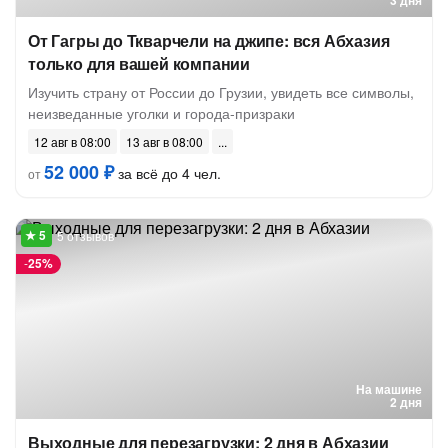
3 дня
От Гагры до Ткварчели на джипе: вся Абхазия
только для вашей компании
Изучить страну от России до Грузии, увидеть все символы,
неизведанные уголки и города-призраки
12 авг в 08:00
13 авг в 08:00
52 000 ₽
за всё до 4 чел.
от
5 отзывов
-
25%
На машине
2 дня
Выходные для перезагрузки: 2 дня в Абхазии