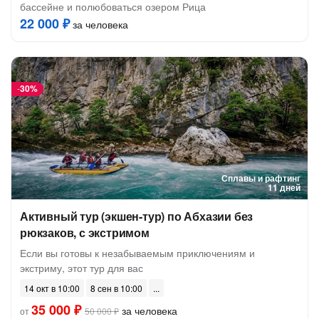
бассейне и полюбоваться озером Рица
22 000 ₽
за человека
-
30%
Сплавы и рафтинг
11 дней
Активный тур (экшен-тур) по Абхазии без
рюкзаков, с экстримом
Если вы готовы к незабываемым приключениям и
экстриму, этот тур для вас
14 окт в 10:00
8 сен в 10:00
35 000 ₽
за человека
от
50 000 ₽