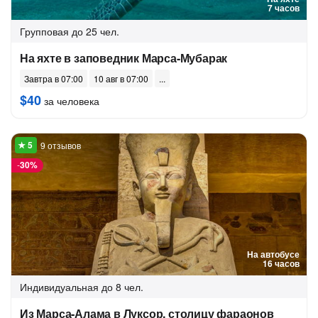
7 часов
Групповая
до 25 чел.
На яхте в заповедник Марса-Мубарак
Завтра в 07:00
10 авг в 07:00
$40
за человека
9 отзывов
-
30%
На автобусе
16 часов
Индивидуальная
до 8 чел.
Из Марса-Алама в Луксор, столицу фараонов