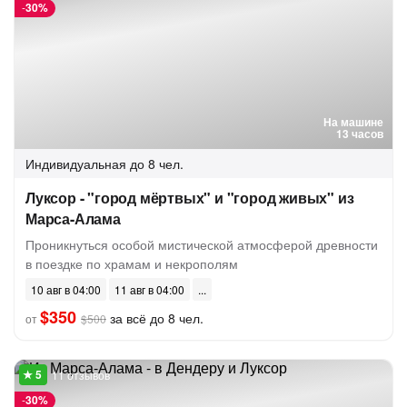
-
30%
На машине
13 часов
Индивидуальная
до 8 чел.
Луксор - "город мёртвых" и "город живых" из
Марса-Алама
Проникнуться особой мистической атмосферой древности
в поездке по храмам и некрополям
10 авг в 04:00
11 авг в 04:00
$350
за всё до 8 чел.
от
$500
11 отзывов
-
30%