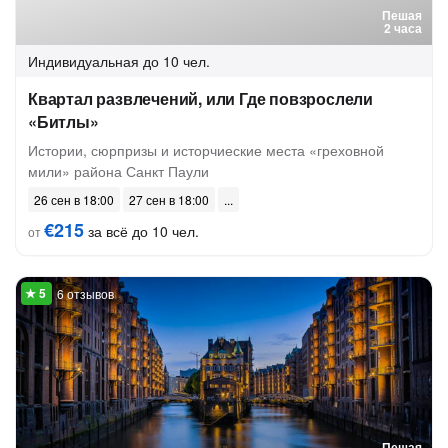
Пешая
2 часа
Индивидуальная
до 10 чел.
Квартал развлечений, или Где повзрослели
«Битлы»
Истории, сюрпризы и исторчиеские места «греховной
мили» района Санкт Паули
26 сен в 18:00
27 сен в 18:00
€215
за всё до 10 чел.
от
6 отзывов
Пешая