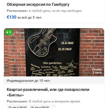
Обзорная экскурсия по Гамбургу
Расписание:
в любой день, если гид свободен
€130
за всё до 5 чел.
1 отзыв
Пешая
2 часа
Индивидуальная
до 10 чел.
Квартал развлечений, или где повзрослели
«Битлы»
Расписание:
В любой день в вечернее время
15 авг в 09:00
16 авг в 09:00