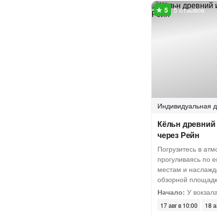
5 отзывов
Индивидуальная
д
Кёльн древний 
через Рейн
Погрузитесь в ат
прогуливаясь по е
местам и наслажд
обзорной площадки
Начало:
У вокзала
17 авг в 10:00
18 а