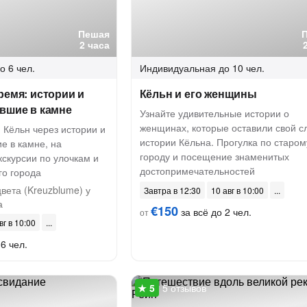
Пешая
2 часа
о 6 чел.
Индивидуальная
до 10 чел.
ремя: истории и
Кёльн и его женщины
вшие в камне
Узнайте удивительные истории о
женщинах, которые оставили свой с
 Кёльн через истории и
истории Кёльна. Прогулка по старом
е в камне, на
городу и посещение знаменитых
скурсии по улочкам и
достопримечательностей
о города
вета (Kreuzblume) у
Завтра в 12:30
10 авг в 10:00
а
€150
за всё до 2 чел.
от
вг в 10:00
6 чел.
5 отзывов