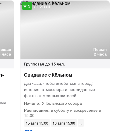
71 отзыв
Пешая
Пешая
5 часа
2 часа
Групповая
до 15 чел.
т-
Свидание с Кёльном
Два часа, чтобы влюбиться в город:
история, атмосфера и неожиданные
факты от местных жителей
ями
Начало:
У Кёльнского собора
Расписание:
в субботу и воскресенье в
15:00
15 авг в 15:00
16 авг в 15:00