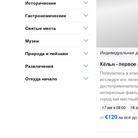
Исторические
Гастрономические
Святые места
Музеи
Индивидуальная
д
Природа и пейзажи
Кёльн - первое
Развлечения
Погрузитесь в атм
Откуда начало
исследуя его лег
достопримечатель
интересные факты
город как местный
17 авг в 08:00
18 а
€120
за всё до 
от