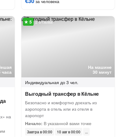
€30
за человека
2 отзыва
Пешая
На машине
5 часа
30 минут
Индивидуальная
до 3 чел.
Выгодный трансфер в Кёльне
ида
Безопасно и комфортно доехать из
аэропорта в отель или из отеля в
аэропорт
х» на
Начало:
В указанной вами точке
ким
Завтра в 00:00
10 авг в 00:00