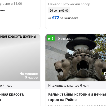
невно в 11:00
Начало:
Готический собор
чел.
26 сен в 09:00
€72
за человека
от
10 отзывов
На машине
5 часов
о 4 чел.
Индивидуальная
до 6 чел.
чная красота
Кёльн: тайны истории и вечн
р
город на Рейне
Начало:
Старый рынок, Кёльн (Альт