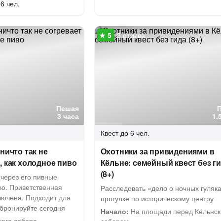
6 чел.
3 отзыва
Пешая
3 часа
1.
Квест
до 6 чел.
ничто так не
Охотники за привидениями в
, как холодное пиво
Кёльне: семейный квест без г
(8+)
 через его пивные
ию. Приветственная
Расследовать «дело о ночных гуляка
лючена. Подходит для
прогулке по историческому центру
абронируйте сегодня
Начало:
На площади перед Кёльнс
кого собора