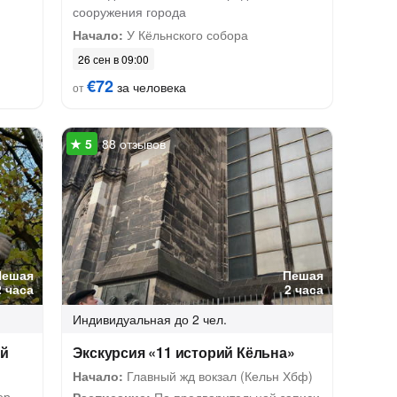
сооружения города
Начало:
У Кёльнского собора
26 сен в 09:00
€72
за человека
от
88 отзывов
Пешая
Пешая
2 часа
2 часа
Индивидуальная
до 2 чел.
ый
Экскурсия «11 историй Кёльна»
Начало:
Главный жд вокзал (Кельн Хбф)
ер