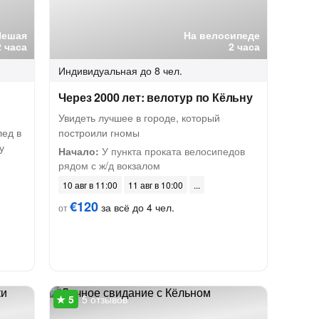
Пешая
На велосипеде
2 часа
2 часа
Индивидуальная
до 8 чел.
Через 2000 лет: велотур по Кёльну
Увидеть лучшее в городе, который
лед в
построили гномы
у
Начало:
У пункта проката велосипедов
рядом с ж/д вокзалом
10 авг в 11:00
11 авг в 10:00
€120
за всё до 4 чел.
от
5 отзывов