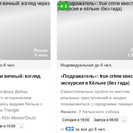
4 отзыва
Пешая
3 часа
1.
о 6 чел.
Индивидуальная
до 6 чел.
и вечный: взгляд
«Подражатель»: true crime квес
экскурсия в Кёльне (без гида)
мосферу Дойца,
Самостоятельно пройти по местам
го историческим
реальных преступлений и заодно
аясь видами Кёльна с
познакомиться с городскими локаци
 Triangle
Начало:
У Кёльнского собора
 Köln Messe/Deutz
Сегодня в 19:00
Завтра в 08:00
вг в 10:00
€22
за всё до 6 чел.
от