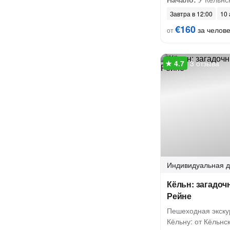
Завтра в 12:00
10 
€160
за челов
от
3 отзыва
Индивидуальная
д
Кёльн: загадоч
Рейне
Пешеходная экску
Кёльну: от Кёльнс