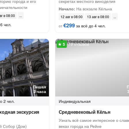
торию города и его
секретах местного виноделия
мечательности
Начало:
На вокзале Кёльна
вг в 08:00
12 авг в 08:00
13 авг в 08:00
6 чел.
€299
за всё до 4 чел.
от
79 отзывов
Пешая
2 часа
о 2 чел.
Индивидуальная
ходная экскурсия
Средневековый Кёльн
Узнать всё самое интересное о сла
й Собор (Дом)
веках города на Рейне