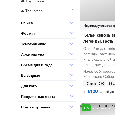
Групповые
Трансфер
На чём
Индивидуальная
д
Формат
Кёльн сквозь в
легенды, засты
Тематические
Откройте для себя
легенды, застывши
Архитектура
индивидуальной эк
площадям древнег
Время дня и года
Начало:
У крестоц
Выездные
Кёльнского Собор
17 авг в 10:00
18 а
Для кого
€120
за всё до 
от
Популярные места
Под настроение
57 отзывов