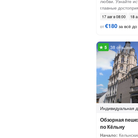
любви. Узнайте ис
главные достопри
17 авг в 08:00
18 а
€180
за всё до 
от
38 отзывов
Индивидуальная
д
Обзорная пеше
по Кёльну
Начало:
Кельнски