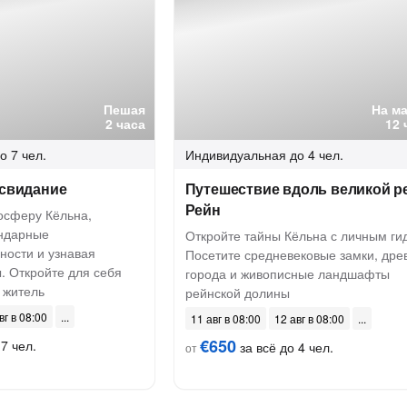
Пешая
На м
2 часа
12 
о 7 чел.
Индивидуальная
до 4 чел.
 свидание
Путешествие вдоль великой р
Рейн
осферу Кёльна,
ендарные
Откройте тайны Кёльна с личным ги
ности и узнавая
Посетите средневековые замки, дре
. Откройте для себя
города и живописные ландшафты
 житель
рейнской долины
вг в 08:00
11 авг в 08:00
12 авг в 08:00
€650
7 чел.
за всё до 4 чел.
от