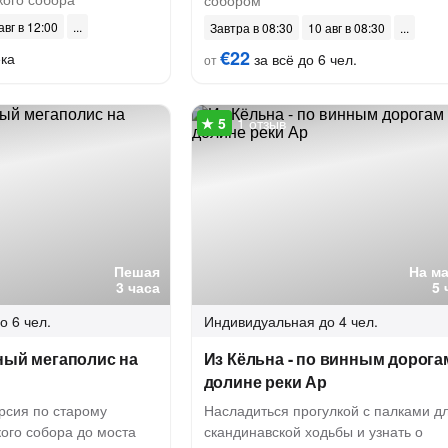
собором
авг в 12:00
Завтра в 08:30
10 авг в 08:30
€22
ека
за всё до 6 чел.
от
1 отзыв
Пешая
На м
3 часа
5 
о 6 чел.
Индивидуальная
до 4 чел.
ный мегаполис на
Из Кёльна - по винным дорога
долине реки Ар
рсия по старому
Насладиться прогулкой с палками д
кого собора до моста
скандинавской ходьбы и узнать о