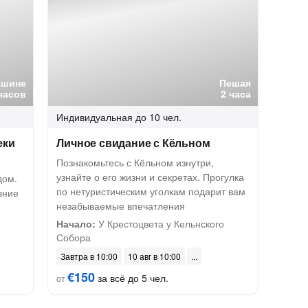
ашине
Пешая
часов
2 часа
Индивидуальная
до 10 чел.
еки
Личное свидание с Кёльном
Познакомьтесь с Кёльном изнутри,
узнайте о его жизни и секретах. Прогулка
дом.
по нетуристическим уголкам подарит вам
вние
незабываемые впечатления
Начало:
У Крестоцвета у Кельнского
Собора
Завтра в 10:00
10 авг в 10:00
€150
за всё до 5 чел.
от