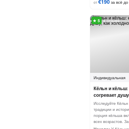
€190
за всё до 
от
4 отзыва
Индивидуальная
Кёльн и кёльш: 
согревает душу
Исследуйте Кёльн
традиции и истор
порция кёльша вк
всех возрастов. З
Начало:
У Кёльнс