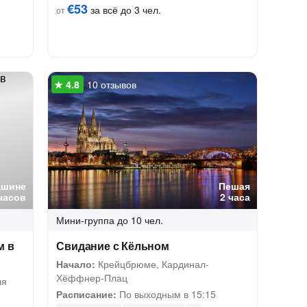
€53
за всё до 3 чел.
от
10 отзывов
ашине
Пешая
часов
2 часа
Мини-группа
до 10 чел.
м в
Свидание с Кёльном
Начало:
Крейцбрюме, Кардинал-
Хёффнер-Плац
ля
Расписание:
По выходным в 15:15