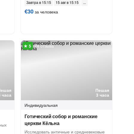
Завтра в 15:15
15 авг в 15:15
€30
за человека
24 отзыва
Пешая
Пешая
3 часа
3 часа
Индивидуальная
Готический собор и романские
церкви Кёльна
вных
Исследовать античные и средневековые