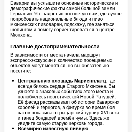
Баварии вы услышите основные исторические и
демографические факты самой большой земли
Германии. Я с радостью посоветую вам, где лучше
попробовать национальные блюда и пиво
мюнхенских пивоварен, подскажу, где заняться
шопингом и помогу сориентироваться в центре
Мюнхена.
Главные достопримечательности
В зависимости от места начала маршрут
экспресс-экскурсии и количество посещаемых
объектов могут меняться, но вы обязательно
посетите:
Центральную площадь Мариенплатц
, где
всегда билось сердце Старого Мюнхена. Вы
узнаете о знаковых событиях этого места и
полюбуетесь неоготической Новой Ратушей.
Её фасад рассказывает об истории баварских
королей и герцогов, а фигурки во время боя
часов показывают рыцарский турнир XVI века
и танец бондарей времён чумы. Здесь же
увидите самую старую церковь города.
Всемирно известную пивную