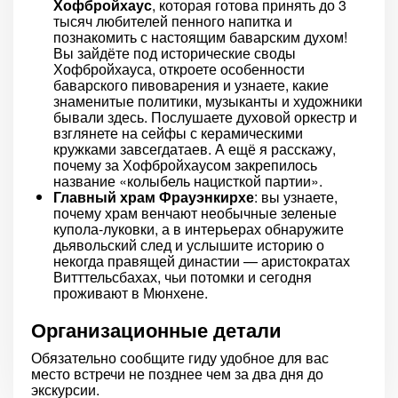
Хофбройхаус
, которая готова принять до 3
тысяч любителей пенного напитка и
познакомить с настоящим баварским духом!
Вы зайдёте под исторические своды
Хофбройхауса, откроете особенности
баварского пивоварения и узнаете, какие
знаменитые политики, музыканты и художники
бывали здесь. Послушаете духовой оркестр и
взглянете на сейфы с керамическими
кружками завсегдатаев. А ещё я расскажу,
почему за Хофбройхаусом закрепилось
название «колыбель нацисткой партии».
Главный храм Фрауэнкирхе
: вы узнаете,
почему храм венчают необычные зеленые
купола-луковки, а в интерьерах обнаружите
дьявольский след и услышите историю о
некогда правящей династии — аристократах
Витттельсбахах, чьи потомки и сегодня
проживают в Мюнхене.
Организационные детали
Обязательно сообщите гиду удобное для вас
место встречи не позднее чем за два дня до
экскурсии.