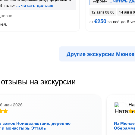
Афры»
Этталь»
12 авг в 08:00
14 авг в 
невно
€250
за всё до 6 че
от
чел.
Другие экскурсии Мюнхе
отзывы на экскурсии
На
6 июн 2026
 в замок Нойшванштайн, деревню
Из Мюнхе
 и монастырь Этталь
Оберамме