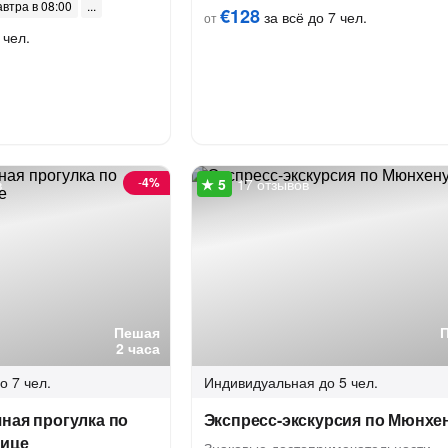
автра в 08:00
€128
за всё до 7 чел.
от
 чел.
-
4%
в
17 отзывов
Пешая
2 часа
о 7 чел.
Индивидуальная
до 5 чел.
ная прогулка по
Экспресс-экскурсия по Мюнхе
лице