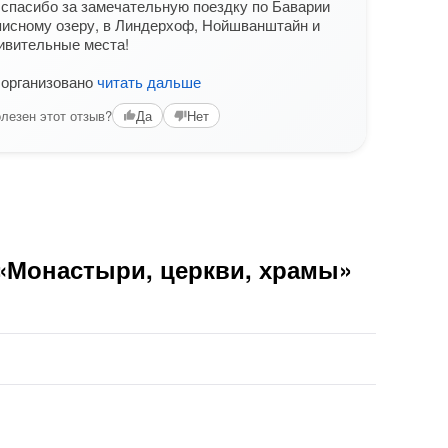
спасибо за замечательную поездку по Баварии
Хоти
писному озеру, в Линдерхоф, Нойшванштайн и
гиду 
ивительные места!
Спас
 организовано
читать дальше
экск
чита
лезен этот отзыв?
Да
Нет
Вам б
 «Монастыри, церкви, храмы»