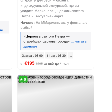
Откройте для себя Мюнхен с
индивидуальной экскурсией, где вы
увидите Мариенплац, церковь святого
Петра и Виктуалиенмаркт
Начало:
На ММариенплац, у фонтана с
рыбкой
«
Церковь
святого Петра —
старейшая церковь города»
Завтра в 08:00
11 авг в 08:30
€195
за всё до 4 чел.
от
€205
2 отзыва