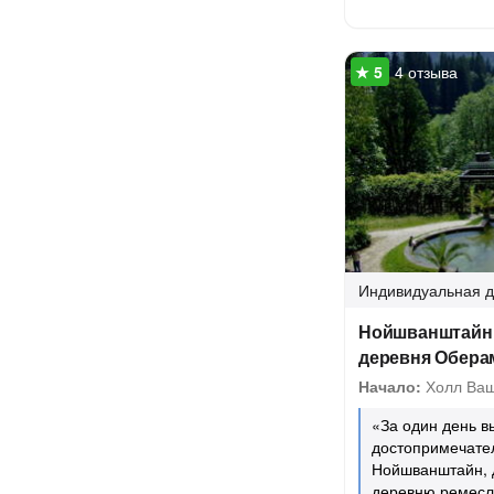
4 отзыва
Индивидуальная
д
Нойшванштайн -
деревня Оберам
Начало:
Холл Ваш
«За один день в
достопримечател
Нойшванштайн, 
деревню ремесл