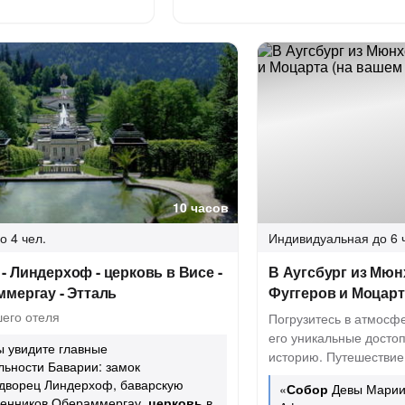
10 часов
о 4 чел.
Индивидуальная
до 6 
 Линдерхоф - церковь в Висе -
В Аугсбург из Мюн
мергау - Этталь
Фуггеров и Моцарт
его отеля
Погрузитесь в атмосфе
его уникальные досто
ы увидите главные
историю. Путешествие
ьности Баварии: замок
дворец Линдерхоф, баварскую
«
Собор
Девы Марии 
енников Обераммергау,
церковь
в