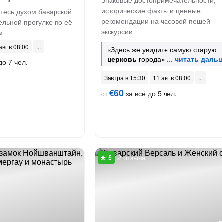
Знаковые достопримечательности,
исторические факты и ценные
тесь духом баварской
рекомендации на часовой пешей
ельной прогулке по её
экскурсии
м
авг в 08:00
«Здесь же увидите самую старую
церковь
города»
до 7 чел.
Завтра в 15:30
11 авг в 08:00
€60
за всё до 5 чел.
от
2 отзыва