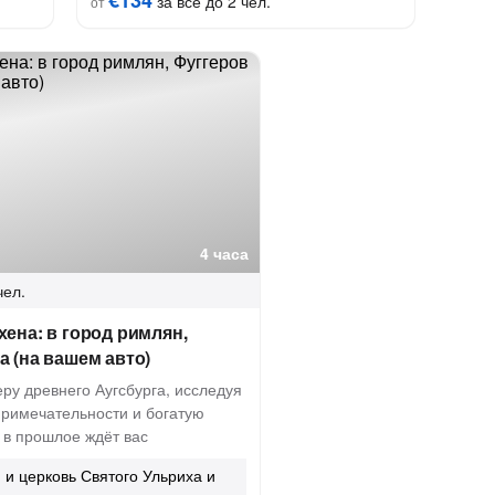
€134
за всё до 2 чел.
от
4 часа
чел.
хена: в город римлян,
а (на вашем авто)
ру древнего Аугсбурга, исследуя
примечательности и богатую
 в прошлое ждёт вас
и церковь Святого Ульриха и