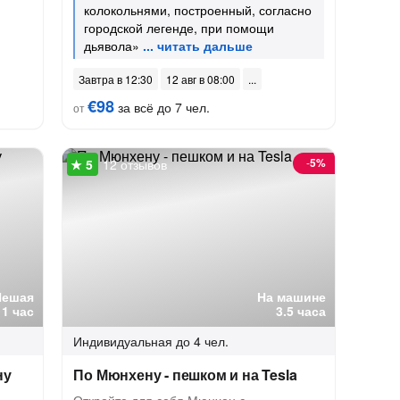
колокольнями, построенный, согласно
городской легенде, при помощи
дьявола»
Завтра в 12:30
12 авг в 08:00
€98
за всё до 7 чел.
от
-
5%
12 отзывов
Пешая
На машине
1 час
3.5 часа
Индивидуальная
до 4 чел.
ну
По Мюнхену - пешком и на Tesla