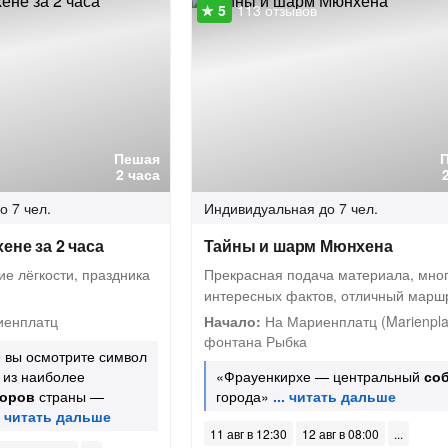
113 отзывов
Пешая
2 часа
о 7 чел.
Индивидуальная
до 7 чел.
ене за 2 часа
Тайны и шарм Мюнхена
е лёгкости, праздника
Прекрасная подача материала, мно
интересных фактов, отличный марш
иенплатц
Начало:
На Мариенплатц (Marienplat
фонтана Рыбка
 вы осмотрите символ
 из наиболее
«Фрауенкирхе — центральный
со
оров
страны —
города»
11 авг в 12:30
12 авг в 08:00