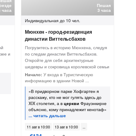
Пешая
оезде
Пешая
4 часа
3 часа
Индивидуальная
до 10 чел.
Мюнхен - город-резиденция
династии Виттельсбахов
ой
Погрузитесь в историю Мюнхена, следуя
зее и
по следам династии Виттельсбахов.
Откройте для себя архитектурные
шедевры и сокровища королевской семьи
Начало:
У входа в Туристическую
информацию в здании Новой ...
«В придворном парке Хофгартен я
расскажу, кто не мог гулять здесь до
XIX столетия, а в
церкви
Фрауэнкирхе
объясню, кому принадлежит кенотаф»
11 авг в 10:00
13 авг в 10:00