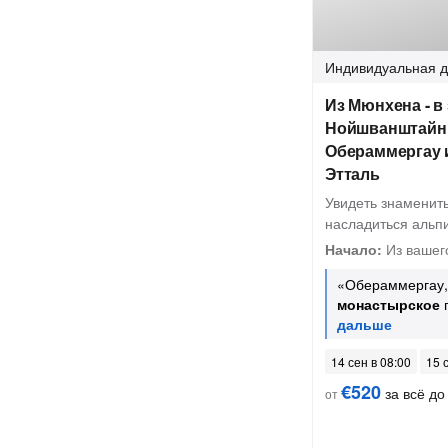
Индивидуальная
д
Из Мюнхена - в
Нойшванштайн
Обераммергау 
Этталь
Увидеть знаменит
насладиться альп
Начало:
Из вашег
«Обераммергау,
монастырское
14 сен в 08:00
15 
€520
за всё до 
от