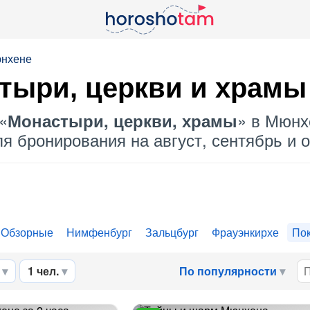
юнхене
стыри, церкви и храм
«
» в Мюнх
Монастыри, церкви, храмы
я бронирования на август, сентябрь и о
Обзорные
Нимфенбург
Зальцбург
Фрауэнкирхе
Пок
1 чел.
По популярности