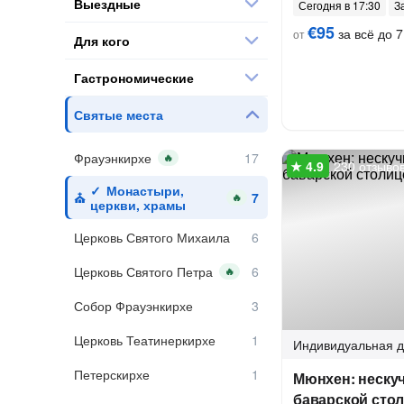
Выездные
Сегодня в 17:30
З
€95
за всё до 7
от
Для кого
Гастрономические
Святые места
Фрауэнкирхе
🔥
230 отзыво
Монастыри,
🔥
церкви, храмы
Церковь Святого Михаила
Церковь Святого Петра
🔥
Собор Фрауэнкирхе
Церковь Театинеркирхе
Индивидуальная
д
Петерскирхе
Мюнхен: нескуч
баварской сто