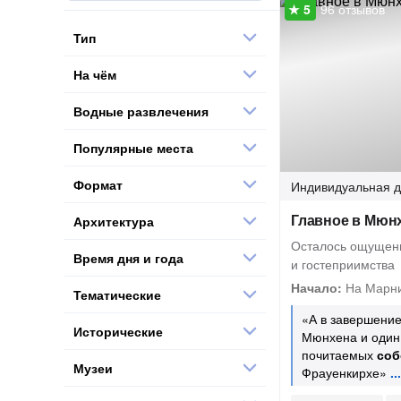
96 отзывов
Тип
На чём
Водные развлечения
Популярные места
Формат
Индивидуальная
д
Главное в Мюнх
Архитектура
Осталось ощущени
Время дня и года
и гостеприимства
Начало:
На Марн
Тематические
«А в завершение
Исторические
Мюнхена и один
почитаемых
соб
Музеи
Фрауенкирхе»