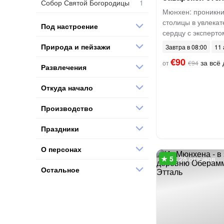
Собор Святой Богородицы
Мюнхен: проникни
столицы в увлекат
Под настроение
сердцу с эксперто
Природа и пейзажи
Завтра в 08:00
11 
€90
за всё 
от
€94
Развлечения
Откуда начало
Производство
Праздники
О персонах
28 отзывов
Остальное