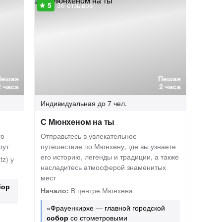
36 отзывов
Пешая
Пешая
2 часа
2 часа
Индивидуальная
до 7 чел.
С Мюнхеном на ты
го
Отправьтесь в увлекательное
рут
путешествие по Мюнхену, где вы узнаете
его историю, легенды и традиции, а также
z) у
насладитесь атмосферой знаменитых
мест
бор
Начало:
В центре Мюнхена
«Фрауенкирхе — главной городской
собор
со стометровыми