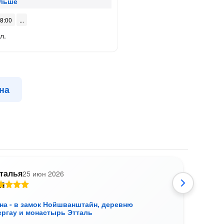
08:00
л.
на
талья
25 июн 2026
А
на - в замок Нойшванштайн, деревню
Из М
ргау и монастырь Этталь
Обер