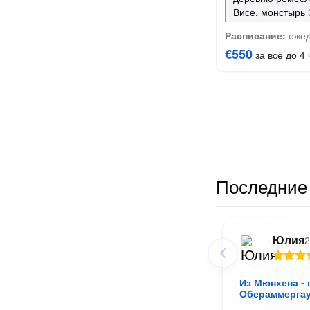
Висе, монстырь 
Расписание:
ежед
€550
за всё до 4 
Последние 
Юлия
2
Из Мюнхена -
Обераммергау