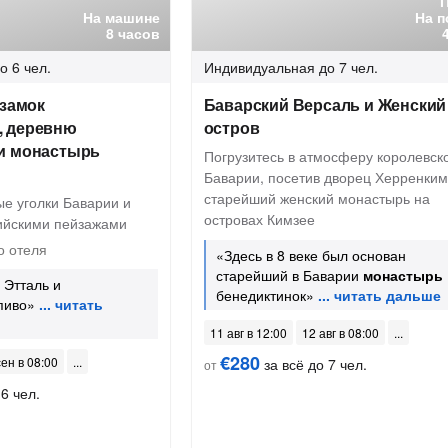
На машине
На п
8 часов
о 6 чел.
Индивидуальная
до 7 чел.
 замок
Баварский Версаль и Женский
, деревню
остров
и монастырь
Погрузитесь в атмосферу королевск
Баварии, посетив дворец Херренким
старейший женский монастырь на
ые уголки Баварии и
островах Кимзее
ийскими пейзажами
о отеля
«Здесь в 8 веке был основан
старейший в Баварии
монастырь
 Этталь и
бенедиктинок»
пиво»
11 авг в 12:00
12 авг в 08:00
€280
сен в 08:00
за всё до 7 чел.
от
6 чел.