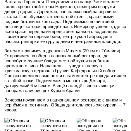
Вахтанга Горгасали. Прогуляемся по парку Рике и аллее
вдоль крепостной стены Нарикала, осмотрим снаружи
дворец царицы Дареджан, расположенный на вершине
скалы. Полюбуемся с крепостной стены, красочными
видами ботанического сада. Поднимемся по винтовой
лестнице, которая приведёт нас к Инжирову ущелью, где во
всей красе перед нами предстанет каньон с водопадом.
Посмотрим на серные бани, театр кукол Габриадзе и
рассмотрим архитектуру зданий и центральной площади.
Затем отправимся в древнюю Мцхету (20 км от Тбилиси).
Отправимся на обед в национальный ресторан, где
попробуем лучшие блюда местной кухни под бокал
ароматного вина. Наша цель — увидеть первую
христианскую церковь в Грузии. Кафедральный собор
Светицховели возвышается в самом центре города и виден
с любой точки. Поднимемся в монастырь Джвари,
датируемый 6-м веком. А ещё нас ждёт впечатляющая
панорама слияния рек Куры и Арагви.
Вечером поужинаем в национальном ресторане с вином и
вернёмся в гостиницу. Общая длительность экскурсии — 7
часов.