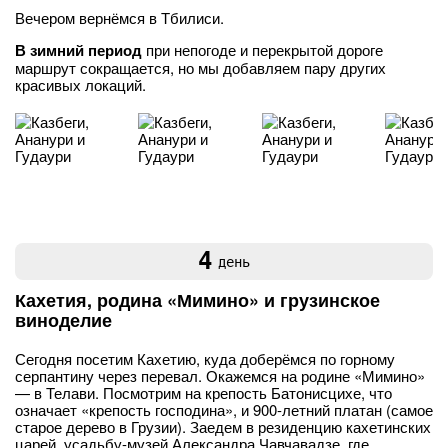
Вечером вернёмся в Тбилиси.
В зимний период
при непогоде и перекрытой дороге
маршрут сокращается, но мы добавляем пару других
красивых локаций.
4
день
Кахетия, родина «Мимино» и грузинское
виноделие
Сегодня посетим Кахетию, куда доберёмся по горному
серпантину через перевал. Окажемся на родине «Мимино»
— в Телави. Посмотрим на крепость Батонисцихе, что
означает «крепость господина», и 900-летний платан (самое
старое дерево в Грузии). Заедем в резиденцию кахетинских
царей, усадьбу-музей Александра Чавчавадзе, где