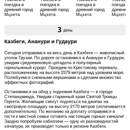
3
день
Казбеги, Ананури и Гудаури
Сегодня отправимся на весь день в Казбеги — живописный
уголок Грузии. По дороге остановимся в Ананури и Гудаури,
увидим средневековую цитадель и популярный
горнолыжный курорт. Проедем по Крестовому перевалу,
расположенному на высоте 2379 метров над уровнем моря.
Полюбуемся снежными вершинами и сделаем множество
эффектных фотографий.
Остановимся на обед у подножия Казбега — в городе
Степанцминда. Увидим старинный храм Святой Троицы
Гергети. Желающие смогут подняться на джипах на
смотровую площадку на высоту 2170 метров (оплачивается
дополнительно). По желанию за доплату отправимся в
гости к местной семье готовить настоящие горные хинкали!
Заодно попробуем хабизгини — одну из разновидностей
хачапури, их производят только в регионе Казбеги.