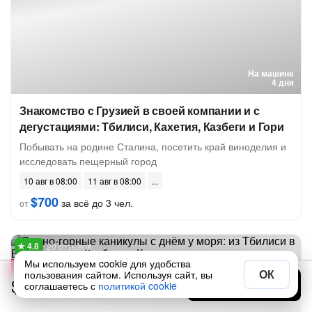
На машине
4 дня
Знакомство с Грузией в своей компании и с
дегустациями: Тбилиси, Кахетия, Казбеги и Гори
Побывать на родине Сталина, посетить край виноделия и
исследовать пещерный город
10 авг в 08:00
11 авг в 08:00
$700
за всё до 3 чел.
от
20 отзывов
Мы используем cookie для удобства
-
10%
ОК
пользования сайтом. Используя сайт, вы
$688
Выбрать дату
соглашаетесь с
политикой cookie
за человека