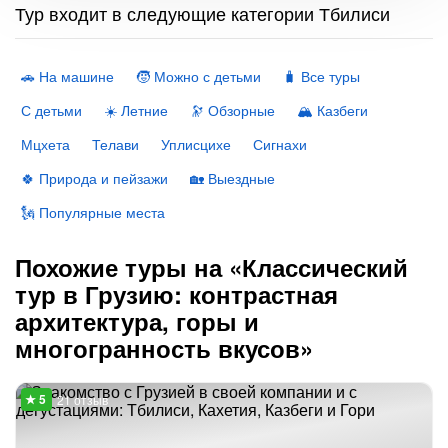
Тур входит в следующие категории Тбилиси
🚗 На машине
🧒 Можно с детьми
🧳 Все туры
С детьми
☀️ Летние
🔭 Обзорные
🏔️ Казбеги
Мцхета
Телави
Уплисцихе
Сигнахи
🍀 Природа и пейзажи
🏡 Выездные
🗽 Популярные места
Похожие туры на «Классический
тур в Грузию: контрастная
архитектура, горы и
многогранность вкусов»
21 отзыв