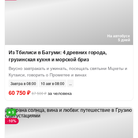
На автобусе
5 дней
Из Тбилиси в Батуми: 4 древних города,
грузинская кухня и морской бриз
Вкусно завтракать и ужинать, посещать святыни Мцхеты и
Кутаиси, говорить о Прометее и винах
Завтра в 08:00
10 авг в 08:00
60 750 ₽
за человека
67 500 ₽
6 отзывов
-
10%