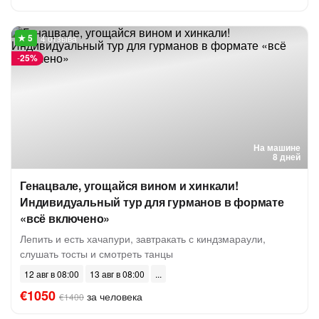
4 отзыва
-
25%
На машине
8 дней
Генацвале, угощайся вином и хинкали!
Индивидуальный тур для гурманов в формате
«всё включено»
Лепить и есть хачапури, завтракать с киндзмараули,
слушать тосты и смотреть танцы
12 авг в 08:00
13 авг в 08:00
€1050
за человека
€1400