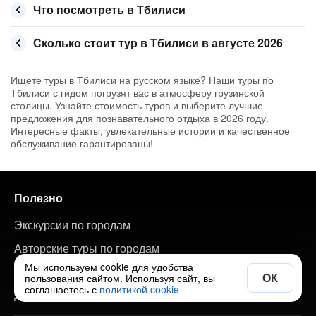
Что посмотреть в Тбилиси
Сколько стоит тур в Тбилиси в августе 2026
Ищете туры в Тбилиси на русском языке? Наши туры по
Тбилиси с гидом погрузят вас в атмосферу грузинской
столицы. Узнайте стоимость туров и выберите лучшие
предложения для познавательного отдыха в 2026 году.
Интересные факты, увлекательные истории и качественное
обслуживание гарантированы!
Полезно
Экскурсии по городам
Авторские туры по городам
Мы используем cookie для удобства
Путеводитель по странам и городам
ОК
пользования сайтом. Используя сайт, вы
соглашаетесь с
политикой cookie
Добавить свою экскурсию