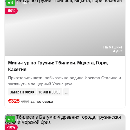
7 отзывов
-
50%
На машине
4 дня
Мини-тур по Грузии: Тбилиси, Мцхета, Гори,
Кахетия
Приготовить шоти, побывать на родине Иосифа Сталина и
заглянуть в пещерный Уплисцихе
Завтра в 08:00
10 авг в 08:00
€325
за человека
€650
8 отзывов
-
10%