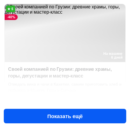
3 отзыва
-
40%
На машине
6 дней
Своей компанией по Грузии: древние храмы,
горы, дегустации и мастер-класс
Отведать вина и чачи в Кахетии, самим приготовить хлеб и
побывать в Мцхете, Гори и Сигнахи
10 авг в 08:00
11 авг в 08:00
€1410
за всё до 4 чел.
от
€2350
Показать ещё