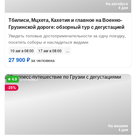
На автобусе
4 дня
Тбилиси, Мцхета, Кахетия и главное на Военно-
Грузинской дороге: обзорный тур с дегустацией
Увидеть топовые достопримечательности за одну поездку,
посетить соборы и насладиться видами
10 авг в 08:00
17 авг в 08:00
27 900 ₽
за человека
8 отзывов
-
25%
На машине
4 дня