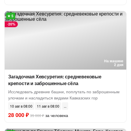
5 отзывов
-
20%
На машине
2 дня
Загадочная Хевсуретия: средневековые
крепости и заброшенные сёла
Исследовать древние башни, поплутать по заброшенным
улочкам и насладиться видами Кавказских гор
10 авг в 08:00
11 авг в 08:00
28 000 ₽
за человека
35 000 ₽