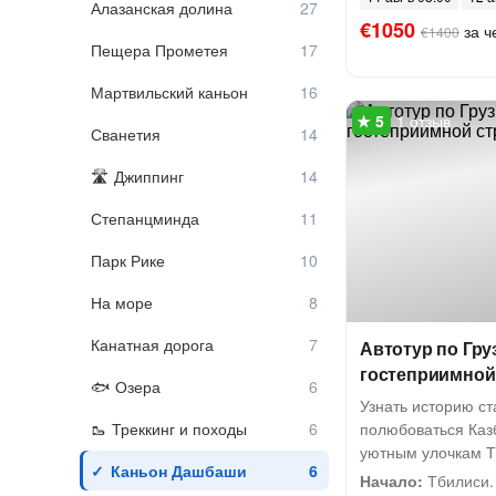
Алазанская долина
€1050
за ч
€1400
Пещера Прометея
Мартвильский каньон
1 отзыв
Сванетия
Джиппинг
Степанцминда
Парк Рике
На море
Канатная дорога
Автотур по Груз
гостеприимной
Озера
Узнать историю с
Треккинг и походы
полюбоваться Каз
уютным улочкам 
Каньон Дашбаши
Начало:
Тбилиси. 