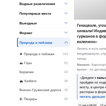
Водные развлечения
Популярные места
Выездные
Генацвале, уго
хинкали! Инди
Формат
гурманов в фо
включено»
Природа и пейзажи
Лепить и есть хача
киндзмараули, слу
Природа и пейзажи
танцы
Горы
Начало:
Аэропорт
время - по догово
Боржоми
«Доедем к
кань
Казбеги
пройдём по под
мосту, в центре
Военно-Грузинская дорога
ресторан в фор
Пещеры
11 авг в 08:00
12 а