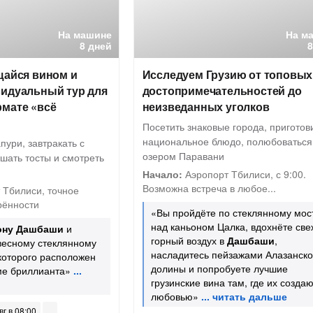
На машине
На м
8 дней
щайся вином и
Исследуем Грузию от топовых
видуальный тур для
достопримечательностей до
рмате «всё
неизведанных уголков
Посетить знаковые города, приготов
национальное блюдо, полюбоваться
пури, завтракать с
озером Паравани
шать тосты и смотреть
Начало:
Аэропорт Тбилиси, с 9:00.
Возможна встреча в любое...
 Тбилиси, точное
рённости
«Вы пройдёте по стеклянному мос
над каньоном Цалка, вдохнёте све
ону Дашбаши
и
горный воздух в
Дашбаши
,
весному стеклянному
насладитесь пейзажами Алазанск
 которого расположен
долины и попробуете лучшие
ме бриллианта»
грузинские вина там, где их создаю
любовью»
вг в 08:00