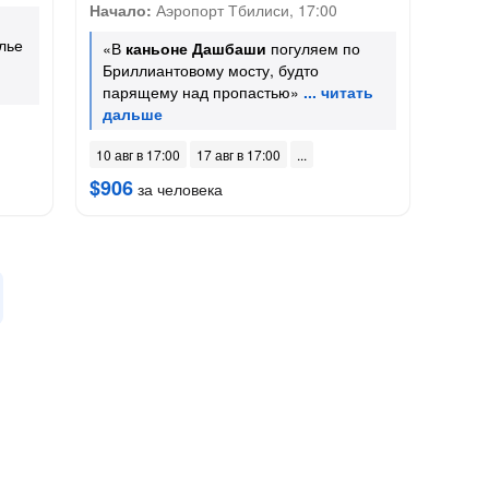
Начало:
Аэропорт Тбилиси, 17:00
лье
«В
каньоне Дашбаши
погуляем по
Бриллиантовому мосту, будто
парящему над пропастью»
10 авг в 17:00
17 авг в 17:00
$906
за человека