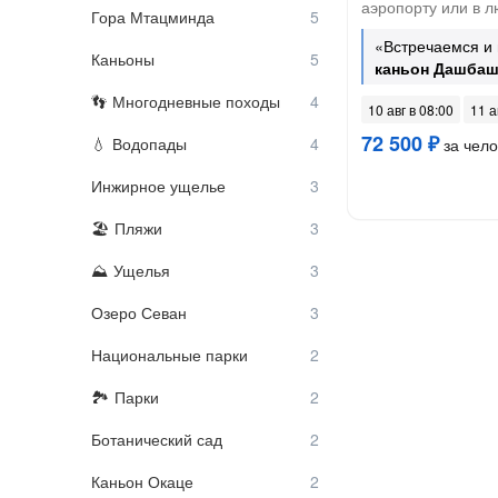
аэропорту или в лю
Гора Мтацминда
«Встречаемся и 
Каньоны
каньон Дашба
Многодневные походы
10 авг в 08:00
11 а
72 500 ₽
Водопады
за чело
Инжирное ущелье
Пляжи
Ущелья
Озеро Севан
Национальные парки
Парки
Ботанический сад
Каньон Окаце