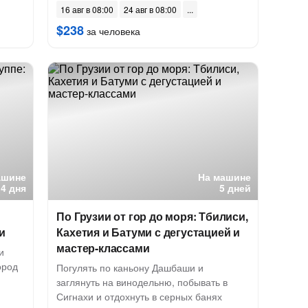
16 авг в 08:00
24 авг в 08:00
$238
за человека
ашине
На машине
4 дня
5 дней
По Грузии от гор до моря: Тбилиси,
и
Кахетия и Батуми с дегустацией и
мастер-классами
и
ород
Погулять по каньону Дашбаши и
заглянуть на винодельню, побывать в
Сигнахи и отдохнуть в серных банях