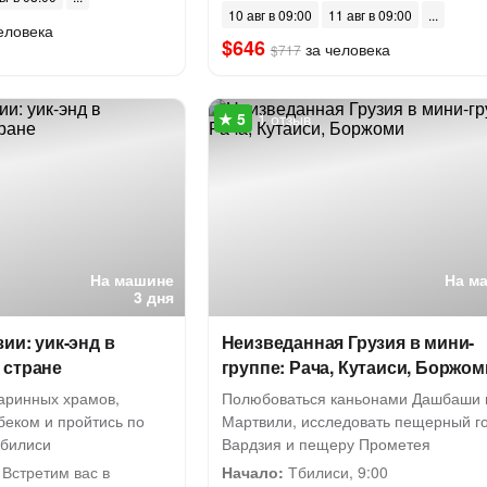
10 авг в 09:00
11 авг в 09:00
еловека
$646
за человека
$717
1 отзыв
На машине
На м
3 дня
ии: уик-энд в
Неизведанная Грузия в мини-
 стране
группе: Рача, Кутаиси, Боржом
таринных храмов,
Полюбоваться каньонами Дашбаши 
беком и пройтись по
Мартвили, исследовать пещерный г
Тбилиси
Вардзия и пещеру Прометея
Встретим вас в
Начало:
Тбилиси, 9:00