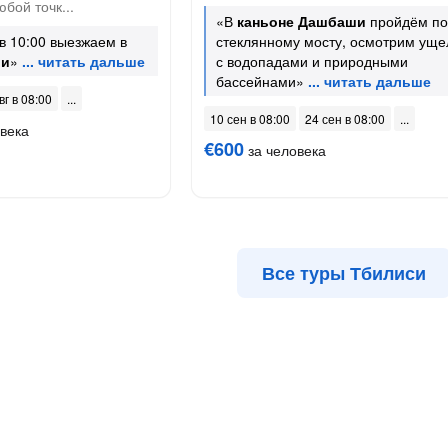
бой точк...
«В
каньоне Дашбаши
пройдём по
в 10:00 выезжаем в
стеклянному мосту, осмотрим уще
ши
»
с водопадами и природными
бассейнами»
вг в 08:00
10 сен в 08:00
24 сен в 08:00
века
€600
за человека
Все туры Тбилиси