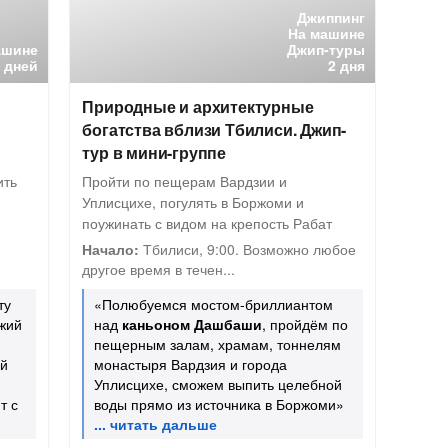
Джиппинг
На машине
ашине
Джип-туры
8 дней
2 дня
Природные и архитектурные
богатства вблизи Тбилиси. Джип-
тур в мини-группе
ить
Пройти по пещерам Вардзии и
Уплисцихе, погулять в Боржоми и
поужинать с видом на крепость Рабат
Начало:
Тбилиси, 9:00. Возможно любое
другое время в течен...
ту
«Полюбуемся мостом-бриллиантом
жий
над
каньоном Дашбаши
, пройдём по
пещерным залам, храмам, тоннелям
ой
монастыря Вардзия и города
Уплисцихе, сможем выпить целебной
т с
воды прямо из источника в Боржоми»