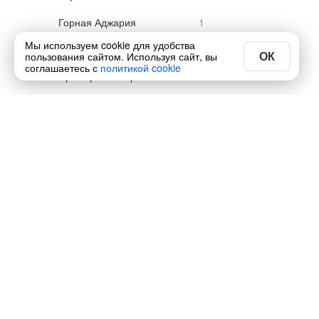
Горная Аджария
Мы используем cookie для удобства
Батумский бульвар
ОК
пользования сайтом. Используя сайт, вы
соглашаетесь с
политикой cookie
Приморский парк
Водопад Махунцети
Сказский ледник
Алагирское ущелье
Кармадонское ущелье
Чегемские водопады
Эльбрус
Ответы на вопросы от путеше
Джейрахское ущелье
Самые популярные туры этой рубрик
Время дня и года