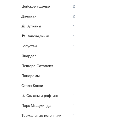
Цейское ущелье
Дилижан
Вулканы
Заповедники
Гобустан
Янардаг
Пещера Сатаплия
Панорамы
Столп Кацхи
Сплавы и рафтинг
Парк Мтацминда
Термальные источники