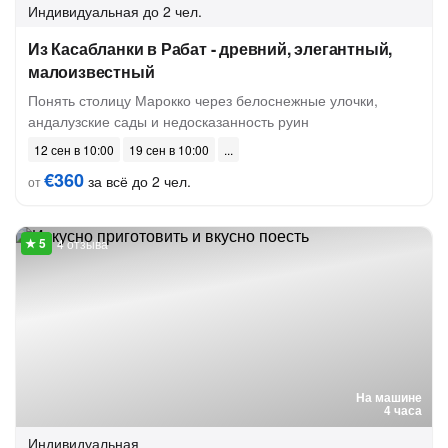
Индивидуальная
до 2 чел.
Из Касабланки в Рабат - древний, элегантный,
малоизвестный
Понять столицу Марокко через белоснежные улочки,
андалузские сады и недосказанность руин
12 сен в 10:00
19 сен в 10:00
€360
за всё до 2 чел.
от
4 отзыва
На машине
4 часа
Индивидуальная