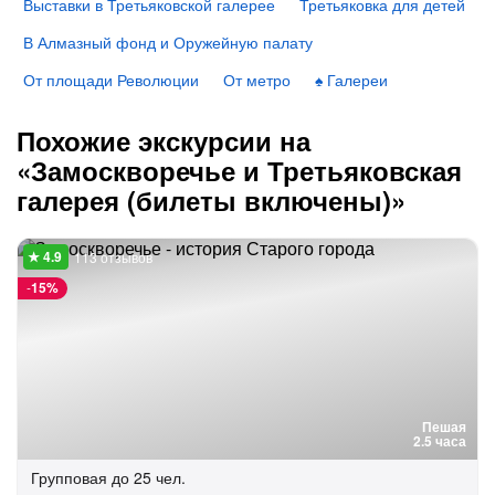
Выставки в Третьяковской галерее
Третьяковка для детей
В Алмазный фонд и Оружейную палату
От площади Революции
От метро
♠️ Галереи
Похожие экскурсии на
«Замоскворечье и Третьяковская
галерея (билеты включены)»
113 отзывов
-
15%
Пешая
2.5 часа
Групповая
до 25 чел.