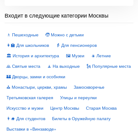
Входит в следующие категории Москвы
🚶 Пешеходные
🧒 Можно с детьми
👩‍🏫 Для школьников
👵 Для пенсионеров
🏛 История и архитектура
🖼 Музеи
☀️ Летние
🙏 Святые места
🧘 На выходные
🗽 Популярные места
🏰 Дворцы, замки и особняки
⛪️ Монастыри, церкви, храмы
Замоскворечье
Третьяковская галерея
Улицы и переулки
Искусство и музеи
Центр Москвы
Старая Москва
👨‍🎓 Для студентов
Билеты в Оружейную палату
Выставки в «Винзаводе»