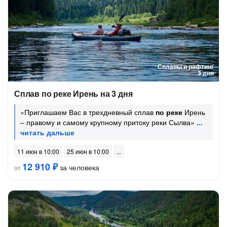
Сплавы и рафтинг
3 дня
Сплав по реке Ирень на 3 дня
«Приглашаем Вас в трехдневный сплав
по реке
Ирень
– правому и самому крупному притоку реки Сылва»
11 июн в 10:00
25 июн в 10:00
12 910 ₽
за человека
от