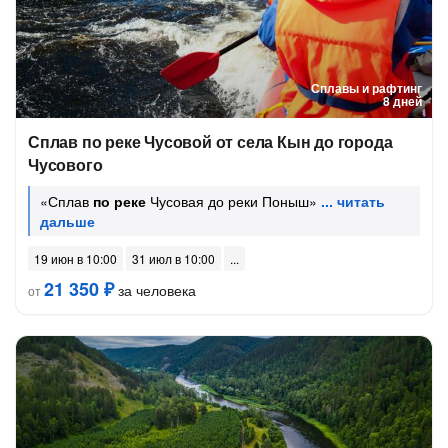
Сплавы и рафтинг
8 дней
Сплав по реке Чусовой от села Кын до города
Чусового
«Сплав
по реке
Чусовая до реки Поныш»
19 июн в 10:00
31 июл в 10:00
21 350 ₽
за человека
от