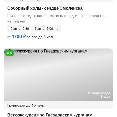
Соборный холм - сердце Смоленска
Шикарные виды, панорамные площадки - весь город как
на ладони
12 авг в 12:30
13 авг в 13:00
4700 ₽
за всё до 8 чел.
от
2 отзыва
На велосипеде
3 часа
Групповая
до 15 чел.
Велоэкскурсия по Гнёздовским курганам