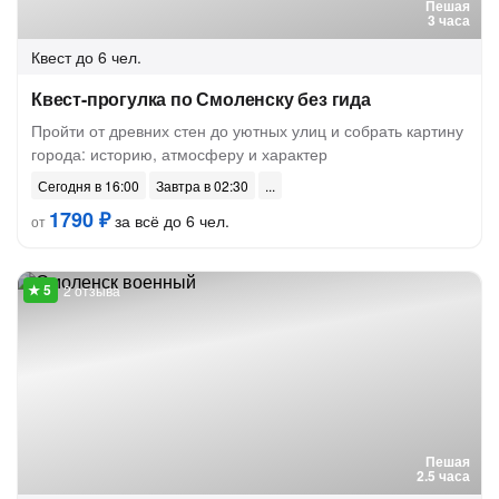
Пешая
3 часа
Квест
до 6 чел.
Квест-прогулка по Смоленску без гида
Пройти от древних стен до уютных улиц и собрать картину
города: историю, атмосферу и характер
Сегодня в 16:00
Завтра в 02:30
1790 ₽
за всё до 6 чел.
от
2 отзыва
Пешая
2.5 часа