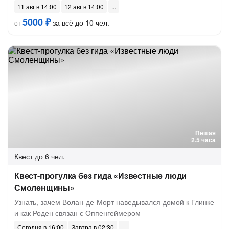
11 авг в 14:00
12 авг в 14:00
5000 ₽
за всё до 10 чел.
от
Пешая
2.5 часа
Квест
до 6 чел.
Квест-прогулка без гида «Известные люди
Смоленщины»
Узнать, зачем Волан-де-Морт наведывался домой к Глинке
и как Роден связан с Оппенгеймером
Сегодня в 16:00
Завтра в 02:30