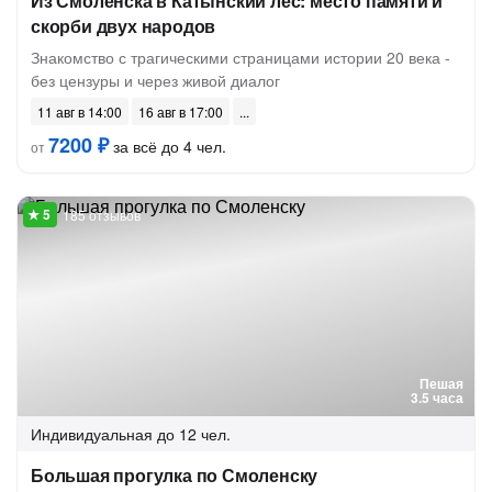
Из Смоленска в Катынский лес: место памяти и
скорби двух народов
Знакомство с трагическими страницами истории 20 века -
без цензуры и через живой диалог
11 авг в 14:00
16 авг в 17:00
7200 ₽
за всё до 4 чел.
от
185 отзывов
Пешая
3.5 часа
Индивидуальная
до 12 чел.
Большая прогулка по Смоленску