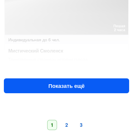
Пешая
2 часа
Индивидуальная
до 6 чел.
Мистический Смоленск
Таинственные страницы истории города
20 авг в 09:00
21 авг в 09:00
4000 ₽
за всё до 6 чел.
от
Показать ещё
1
2
3