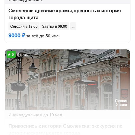
Смоленск: древние храмы, крепость и история
города-щита
Сегодня в 18:00
Завтра в 09:00
9000 ₽
за всё до 50 чел.
9 отзывов
Пешая
2 часа
Индивидуальная
до 10 чел.
Прикоснись к истории Смоленска: экскурсия по
историческому центру города