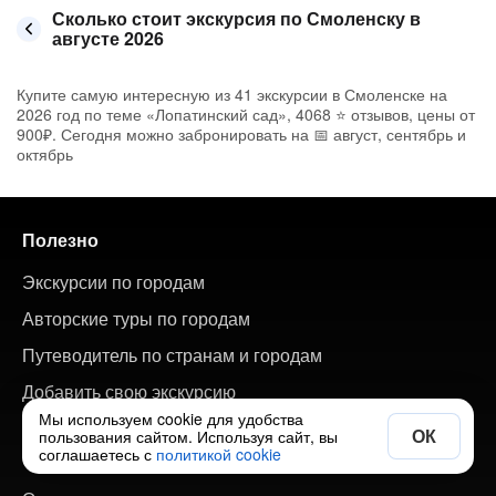
Сколько стоит экскурсия по Смоленску в
августе 2026
Купите самую интересную из 41 экскурсии в Смоленске на
2026 год по теме «Лопатинский сад», 4068 ⭐ отзывов, цены от
900₽. Сегодня можно забронировать на 📅 август, сентябрь и
октябрь
Полезно
Экскурсии по городам
Авторские туры по городам
Путеводитель по странам и городам
Добавить свою экскурсию
Мы используем cookie для удобства
ОК
пользования сайтом. Используя сайт, вы
соглашаетесь с
политикой cookie
О сайте