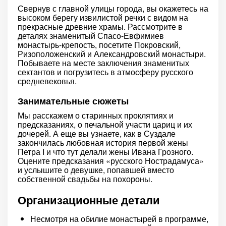
Свернув с главной улицы города, вы окажетесь на
высоком берегу извилистой речки с видом на
прекрасные древние храмы. Рассмотрите в
деталях знаменитый Спасо-Евфимиев
монастырь-крепость, посетите Покровский,
Ризоположенский и Александровский монастыри.
Побываете на месте заключения знаменитых
сектантов и погрузитесь в атмосферу русского
средневековья.
Занимательные сюжеты
Мы расскажем о старинных проклятиях и
предсказаниях, о печальной участи цариц и их
дочерей. А еще вы узнаете, как в Суздале
закончилась любовная история первой жены
Петра I и что тут делали жены Ивана Грозного.
Оцените предсказания «русского Нострадамуса»
и услышите о девушке, попавшей вместо
собственной свадьбы на похороны.
Организационные детали
Несмотря на обилие монастырей в программе,