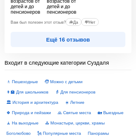
Вам был полезен этот отзыв?
Да
Нет
Ещё 16 отзывов
Входит в следующие категории Суздаля
🚶 Пешеходные
🧒 Можно с детьми
👩‍🏫 Для школьников
👵 Для пенсионеров
🏛 История и архитектура
☀️ Летние
🍀 Природа и пейзажи
🙏 Святые места
🏡 Выездные
🧘 На выходные
⛪️ Монастыри, церкви, храмы
Боголюбово
🗽 Популярные места
Панорамы