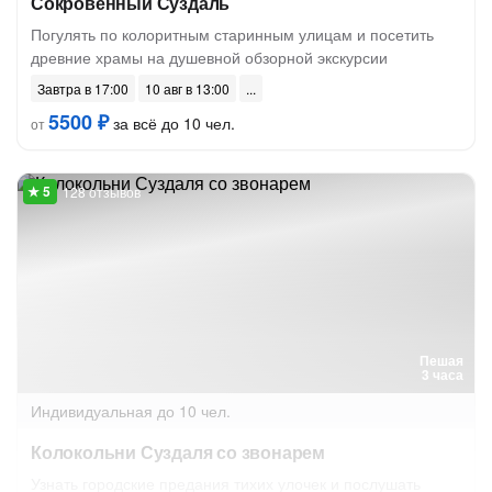
Сокровенный Суздаль
Погулять по колоритным старинным улицам и посетить
древние храмы на душевной обзорной экскурсии
Завтра в 17:00
10 авг в 13:00
5500 ₽
за всё до 10 чел.
от
128 отзывов
Пешая
3 часа
Индивидуальная
до 10 чел.
Колокольни Суздаля со звонарем
Узнать городские предания тихих улочек и послушать