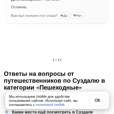
Отлично.
Вам был полезен этот отзыв?
Да
Нет
1 / 11
Ответы на вопросы от
путешественников по Суздалю в
категории «Пешеходные»
Самые популярные экскурсии этой рубрики в
Мы используем cookie для удобства
ОК
Суздале
пользования сайтом. Используя сайт, вы
соглашаетесь с
политикой cookie
Какие места ещё посмотреть в Суздале