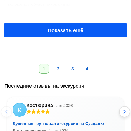
колокола, любуясь панорамами
10 авг в 09:00
11 авг в 09:00
15 000 ₽
за всё до 10 чел.
от
Показать ещё
1
2
3
4
Последние отзывы на экскурсии
Костюрина
1 авг 2026
К
Душевная групповая экскурсия по Суздалю
Дата посещения:
1 авг 2026