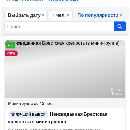
Выбрать дату
1 чел.
По популярности
64 отзыва
-
10%
Пешая
3 часа
Мини-группа
до 12 чел.
Неизведанная Брестская
ЛУЧШИЙ ВЫБОР
крепость (в мини-группе)
Осмотреть нетуристические части легендарного