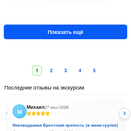
нацпарка и не устать
Завтра в 09:00
8 авг в 09:00
458 ₽
за человека
от
Показать ещё
1
2
3
4
5
Последние отзывы на экскурсии
Михаил
27 июл 2026
М
Неизведанная Брестская крепость (в мини-группе)