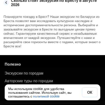
Сколько стоит экскурсия по Бресту в августе
2026
Планируете поездку в Брест? Наши экскурсии по Беларуси из
Бреста позволят вам исследовать культурное наследие и
исторические достопримечательности региона. Выбирайте и
заказывайте экскурсии в Бресте по выгодным ценам прямо
сейчас. Гарантируем качественный сервис и незабываемые
впечатления от каждой экскурсии. Путешествуйте с нами и
расширяйте свои горизонты вместе с гидами, которые знают о
Бресте все!
Полезно
Экскурсии по городам
Авторские туры по городам
Путеводитель по странам и городам
Мы используем cookie для удобства
ОК
пользования сайтом. Используя сайт, вы
Добавить свою экскурсию
соглашаетесь с
политикой cookie