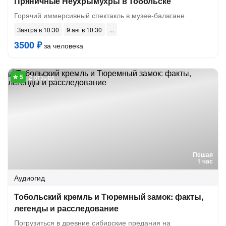
Пряничные Неухрымухры в Тобольске
Горячий иммерсивный спектакль в музее-балагане
Завтра в 10:30
9 авг в 10:30
3500 ₽
за человека
2 отзыва
Пешая
1 час
Аудиогид
Тобольский кремль и Тюремный замок: факты,
легенды и расследование
Погрузиться в древние сибирские предания на