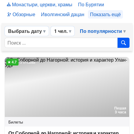
Монастыри, церкви, храмы
По Бурятии
Обзорные
Иволгинский дацан
Показать ещё
Выбрать дату
1 чел.
По популярности
3 отзыва
Пешая
3 часа
Билеты
От Соборной до Нагорной: история и характер