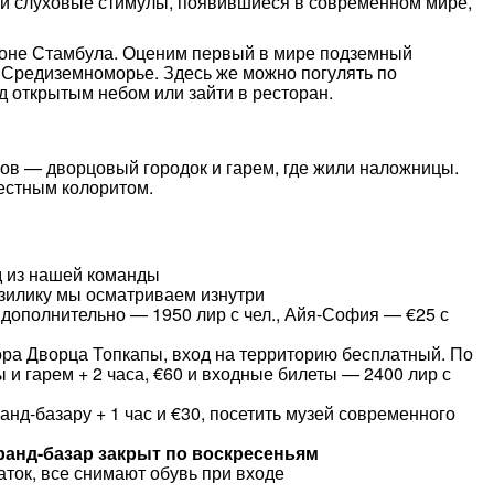
 и слуховые стимулы, появившиеся в современном мире,
йоне Стамбула. Оценим первый в мире подземный
 Средиземноморье. Здесь же можно погулять по
д открытым небом или зайти в ресторан.
нов — дворцовый городок и гарем, где жили наложницы.
естным колоритом.
д из нашей команды
зилику мы осматриваем изнутри
дополнительно — 1950 лир с чел., Айя-София — €25 с
ра Дворца Топкапы, вход на территорию бесплатный. По
и гарем + 2 часа, €60 и входные билеты — 2400 лир с
нд-базару + 1 час и €30, посетить музей современного
ранд-базар закрыт по воскресеньям
ток, все снимают обувь при входе