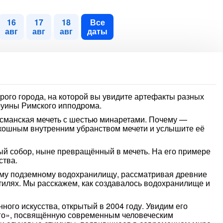
16
17
18
Все
авг
авг
авг
даты
рого города, на которой вы увидите артефакты разных
 руины Римского ипподрома.
османская мечеть с шестью минаретами. Почему —
оскошным внутренним убранством мечети и услышите её
й собор, ныне превращённый в мечеть. На его примере
ства.
ному подземному водохранилищу, рассматривая древние
стилях. Мы расскажем, как создавалось водохранилище и
ного искусства, открытый в 2004 году. Увидим его
его», посвящённую современным человеческим