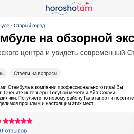
буле
Старый город
мбуле на обзорной эк
еского центра и увидеть современный С
нь
Ответы на вопросы
ами Стамбула в компании профессионального гида! Вы
. Оцените интерьеры Голубой мечети и Айя-Софии,
илики. Погуляете по новому району Галатапорт и посетите
оделимся прошлым и настоящим этих мест.
9
0 отзывов