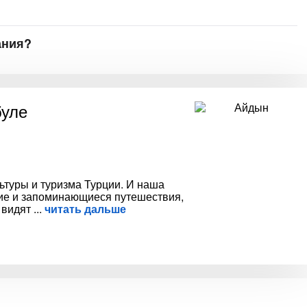
ания?
буле
ьтуры и туризма Турции. И наша
кие и запоминающиеся путешествия,
о видят
читать дальше