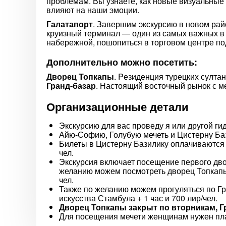
проблемам. Вы узнаете, как новые визуальные
влияют на наши эмоции.
Галатапорт
. Завершим экскурсию в новом ра
круизный терминал — один из самых важных в
набережной, пошопиться в торговом центре по
Дополнительно можно посетить:
Дворец Топкапы
. Pезиденция турецких султа
Гранд-базар
. Настоящий восточный рынок с м
Организационные детали
Экскурсию для вас проведу я или другой ги
Айю-Софию, Голубую мечеть и Цистерну Ба
Билеты в Цистерну Базилику оплачиваются 
чел.
Экскурсия включает посещение первого дво
желанию можем посмотреть дворец Топкапы 
чел.
Также по желанию можем прогуляться по Гра
искусства Стамбула + 1 час и 700 лир/чел.
Дворец Топкапы закрыт по вторникам, Г
Для посещения мечети женщинам нужен пла