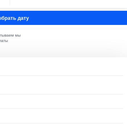
брать дату
атываем мы
латы