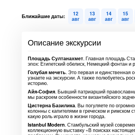
12
13
14
15
Ближайшие даты:
авг
авг
авг
авг
Описание экскурсии
Площадь Султанахмет
. Главная площадь Ста
эпох: Египетский обелиск, Немецкий фонтан и
Голубая мечеть
. Это первая и единственная 
узнаете на экскурсии. А также полюбуетесь р
историю.
Айя-София
. Бывший патриарший православны
мы раскроем особенности византийского зодче
Цистерна Базилика
. Вы погуляете по огром
колонны с капителями в греческом и римском 
какую роль играло в жизни города.
Istanbul Modern
. Стамбульский музей современ
коллекционную выставку «В поисках настоящ