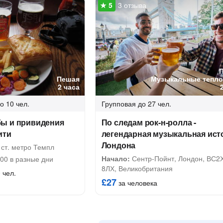
3 отзыва
Пешая
Музыкальные тепл
2 часа
о 10 чел.
Групповая
до 27 чел.
ы и привидения
По следам рок-н-ролла -
ити
легендарная музыкальная ист
Лондона
ст. метро Темпл
Начало:
Сентр-Пойнт, Лондон, ВС2
:00 в разные дни
8ЛХ, Великобритания
 чел.
£27
за человека