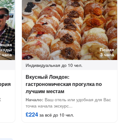
Пешая
оходы
Пешая
2 часа
3 часа
Индивидуальная
до 10 чел.
Вкусный Лондон:
ория
гастрономическая прогулка по
лучшим местам
Х
Начало:
Ваш отель или удобная для Вас
точка начала экскурс...
£224
за всё до 10 чел.