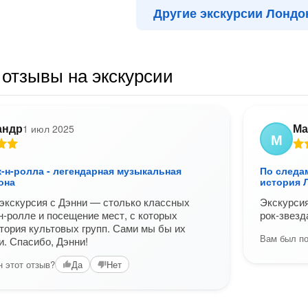
Другие экскурсии Лондо
отзывы на экскурсии
андр
Ма
1 июл 2025
М
-н-ролла - легендарная музыкальная
По следа
она
история 
экскурсия с Дэнни — столько классных
Экскурсия
-н-ролле и посещение мест, с которых
рок-звезд
тория культовых групп. Сами мы бы их
Вам был по
и. Спасибо, Дэнни!
 этот отзыв?
Да
Нет