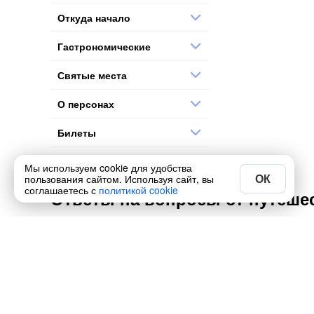
Откуда начало
Гастрономические
Святые места
О персонах
Билеты
Праздники
Мы используем cookie для удобства
ОК
пользования сайтом. Используя сайт, вы
соглашаетесь с
политикой cookie
Ответы на вопросы от путешес
Самые популярные экскурсии этой р
Какие места ещё посмотреть в Лондо
Сколько стоит экскурсия по Лондону 