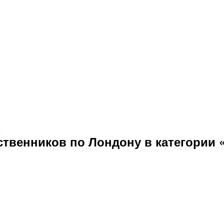
твенников по Лондону в категории 
убрики в Лондоне
не
в августе 2026