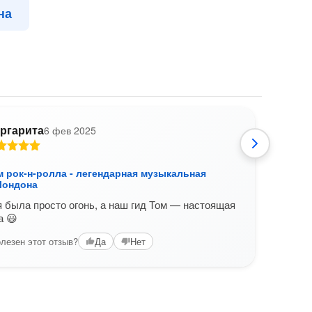
на
ргарита
6 фев 2025
А
м рок-н-ролла - легендарная музыкальная
По с
Лондона
исто
 была просто огонь, а наш гид Том — настоящая
Отли
а 😃
Вам б
лезен этот отзыв?
Да
Нет