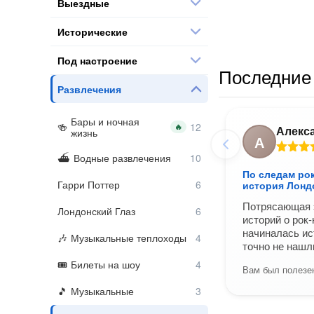
Выездные
Исторические
Под настроение
Последние 
Развлечения
Бары и ночная
🔥
Алекс
жизнь
А
Водные развлечения
По следам рок
Гарри Поттер
история Лонд
Потрясающая 
Лондонский Глаз
историй о рок
начиналась ис
Музыкальные теплоходы
точно не нашл
Билеты на шоу
Вам был полезен
Музыкальные