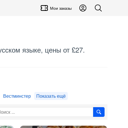
Мои заказы
усском языке, цены от £27.
Вестминстер
Показать ещё