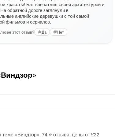
ой красоты! Бат впечатлил своей архитектурой и
точно
 На обратной дороге заглянули в
чита
льные английские деревушки с той самой
Вам б
ой фильмов и сериалов.
лезен этот отзыв?
Да
Нет
«Виндзор»
о теме «Виндзор», 74 ⭐ отзыва, цены от £32.