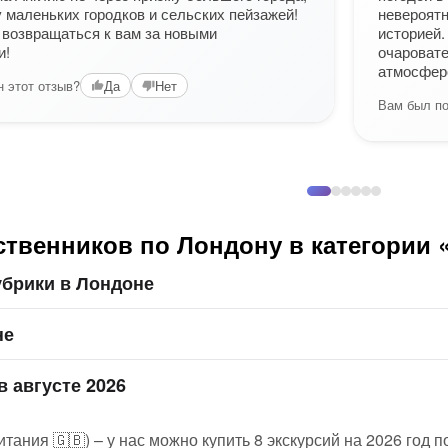
у маленьких городков и сельских пейзажей!
невероятн
 возвращаться к вам за новыми
историей.
и!
очаровате
атмосфер
 этот отзыв?
Да
Нет
Вам был по
ственников по Лондону в категории 
убрики в Лондоне
не
в августе 2026
ания 🇬🇧) – у нас можно купить 8 экскурсий на 2026 год п