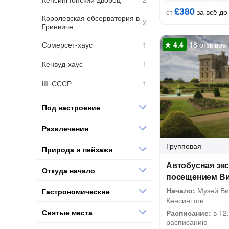
£380
за всё до 
от
Королевская обсерватория в
Гринвиче
Сомерсет-хаус
18 отзывов
Кенвуд-хаус
СССР
Под настроение
Развлечения
Групповая
Природа и пейзажи
Автобусная экс
Откуда начало
посещением Ви
Начало:
Музей Вик
Гастрономические
Кенсингтон
Святые места
Расписание:
в 12
расписанию