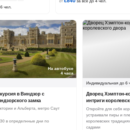
£840
за всё до 4 чел.
от
6 чел.
На автобусе
4 часа
Индивидуальная
до 6 
курсия в Виндзор с
Дворец Хэмптон-ко
ндзорского замка
интриги королевск
тории и Альберта, метро Саут
Откройте для себя кор
устраивали пиры и пле
:30 в определнные дни по
королевских традиция
садами