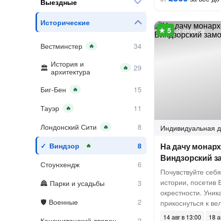
Выездные
Исторические
3 отзыва
Вестминстер
🔥
История и
🔥
архитектура
Биг-Бен
🔥
Тауэр
🔥
Лондонский Сити
🔥
Индивидуальная
д
Виндзор
На дачу монарх
🔥
Виндзорский з
Стоунхендж
Почувствуйте себя
истории, посетив 
Парки и усадьбы
окрестности. Уник
Военные
прикоснуться к в
14 авг в 13:00
18 а
Кенсингтонский дворец