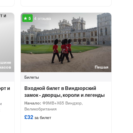
4 отзыва
ашине
часов
Пешая
Билеты
рт и
Входной билет в Виндзорский
замок - дворцы, короли и легенды
Начало:
Ф9МВ+Х65 Виндзор,
и
Великобритания
х
£32
за билет