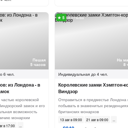
3 отзыва
Пешая
На м
5 часов
8 
о 6 чел.
Индивидуальная
до 4 чел.
ов: из Лондона - в
Королевские замки Хэмптон-ко
амок
Виндзор
 частью королевской
Отправиться в предместье Лондона 
Виндзорский замок и его
побывать в знаменитых резиденция
альная возможность
британских монархов
еличию монархии
13 авг в 09:00
21 авг в 09:00
вг в 17:00