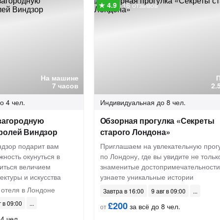
16 отзывов
На машине
7 часов
2.
о 4 чел.
Индивидуальная
до 8 чел.
 загородную
Обзорная прогулка «Секреты
ролей Виндзор
старого Лондона»
ндзор подарит вам
Приглашаем на увлекательную прог
ность окунуться в
по Лондону, где вы увидите не тольк
иться величием
знаменитые достопримечательности,
ектуры и искусства
узнаете уникальные истории
 отеля в Лондоне
Завтра в 16:00
9 авг в 09:00
г в 09:00
£200
за всё до 8 чел.
от
4 чел.