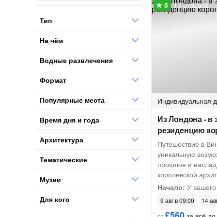
13 отзывов
Тип
На чём
Водные развлечения
Формат
Популярные места
Индивидуальная
д
Из Лондона - в
Время дня и года
резиденцию ко
Архитектура
Путешествие в Ви
уникальную возмож
Тематические
прошлое и наслад
королевской архит
Музеи
Начало:
У вашего
Для кого
9 авг в 09:00
14 ав
£560
за всё до 
от