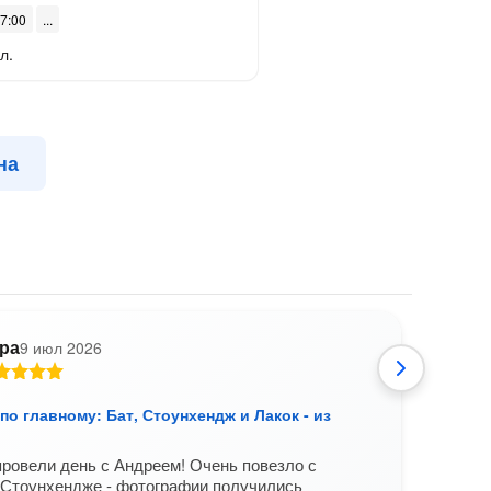
17:00
л.
на
ра
9 июл 2026
К
по главному: Бат, Стоунхендж и Лакок - из
Не сп
Лонд
ровели день с Андреем! Очень повезло с
Выра
 Стоунхендже - фотографии получились
прек