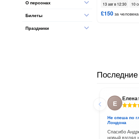
О персонах
13 авг в 12:30
10 с
£150
за человека
Билеты
Праздники
Последние 
Елена
Е
Не спеша по г
Лондона
Спасибо Андре
новый взгляд 