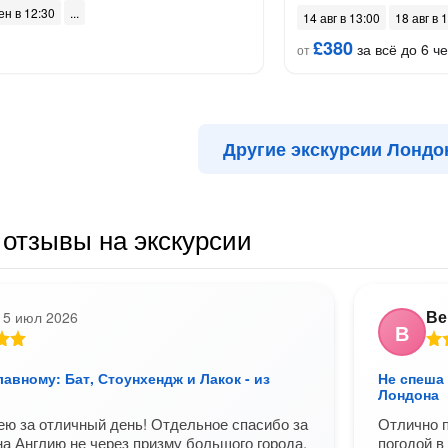
ен в 12:30
14 авг в 13:00
18 авг в 
£380
за всё до 6 че
от
Другие экскурсии Лондо
отзывы на экскурсии
Ве
15 июл 2026
В
лавному: Бат, Стоунхендж и Лакок - из
Не спеша 
Лондона
ю за отличный день! Отдельное спасибо за
Отлично п
на Англию не через призму большого города,
погодой в