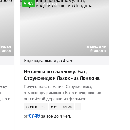
17 отзывов
Пешая
На машине
5 часа
9 часов
Индивидуальная
до 4 чел.
Не спеша по главному: Бат,
Стоунхендж и Лакок - из Лондона
улку
Почувствовать магию Стоунхенджа,
о
атмосферу римского Бата и очарование
 но и
английской деревни из фильмов
7 сен в 09:30
8 сен в 09:30
£749
за всё до 4 чел.
от