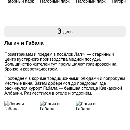
3
день
Лагич и Габала
Позавтракаем и поедем в посёлок Лагич — старинный
центр кустарного производства медной посуды.
Большинство жителей тут промышляют гравировкой на
бронзе и ковроткачеством.
Пообедаем в корчме традиционными блюдами и попробуем
местные вина. Затем доберёмся до предгорья, где
раскинулся курорт Габала — бывшая столица Кавказской
Албании. Разместимся в отеле и отдохнём.