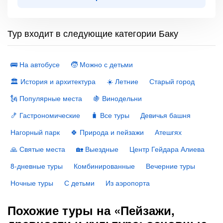
Тур входит в следующие категории Баку
🚌 На автобусе
🧒 Можно с детьми
🏛 История и архитектура
☀️ Летние
Старый город
🗽 Популярные места
🍇 Винодельни
🍤 Гастрономические
🧳 Все туры
Девичья башня
Нагорный парк
🍀 Природа и пейзажи
Атешгях
🙏 Святые места
🏡 Выездные
Центр Гейдара Алиева
8-дневные туры
Комбинированные
Вечерние туры
Ночные туры
С детьми
Из аэропорта
Похожие туры на «Пейзажи,