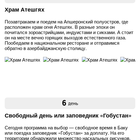
Храм Атешгях
Позавтракаем и поедем на Апшеронский полуостров, где
расположен храм огня Атешгях. В разные эпохи он
почитался зороастрийцами, индуистами и сикхами. А стоит
он на месте вечно горящих выходов естественного газа.
Пообедаем в национальном ресторане и отправимся
обратно в азербайджанскую столицу.
6
день
Свободный день или заповедник «Гобустан»
Сегодня программа на выбор — свободное время в Баку
или поездка заповедник «Гобустан» за доплату. На его
территории обнаружили множество наскальных рисунков,