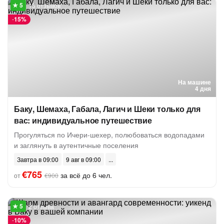
13 отзывов
-
15%
На машине
4 дня
Баку, Шемаха, Габала, Лагич и Шеки только для
вас: индивидуальное путешествие
Прогуляться по Ичери-шехер, полюбоваться водопадами
и заглянуть в аутентичные поселения
Завтра в 09:00
9 авг в 09:00
€765
за всё до 6 чел.
от
€900
2 отзыва
-
10%