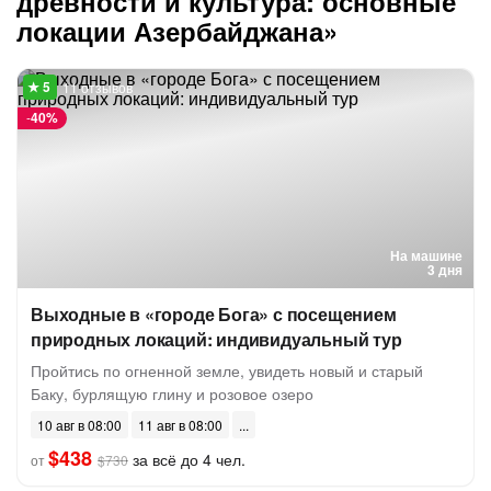
древности и культура: основные
локации Азербайджана»
11 отзывов
-
40%
На машине
3 дня
Выходные в «городе Бога» с посещением
природных локаций: индивидуальный тур
Пройтись по огненной земле, увидеть новый и старый
Баку, бурлящую глину и розовое озеро
10 авг в 08:00
11 авг в 08:00
$438
за всё до 4 чел.
от
$730