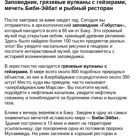
Заповедник, грязевые вулканы с гейзерами,
мечеть Биби-Эйбат и рыбный ресторан
После завтрака за вами заедет гид. Сегодня вы
отправитесь в археологический
заповедник «Гобустан»,
который находится всего в 65 км от Баку. Это огромный
музей под открытым небом, хранящий древние реликвии.
Здесь было найдено более 100 тысяч предметов разных
эпох! Вы увидите наскальные рисунки в пещерах и
посетите интерактивный музей, где познакомитесь с
историей возникновения заповедника.
В окрестностях находятся
грязевые вулканы с
гейзерами.
В мире всего около 800 подобных природных
объектов, из них в Азербайджане сосредоточено около 350
штук! Место, куда мы приедем, часто называют
«азербайджанским Марсом». Вы посетите музей,
подойдёте к нефтяным качалкам, увидите нефтяную
скважину и понаблюдаете за бурлением глины и выходом
газа.
Ближе к вечеру вернёмся в Баку. Заедем в одну из самых
знаменитых мечетей исламского мира —
Биби-Эйбат.
Здание построено в 13 веке и имеет на территории
усыпальницу, где похоронена одна из потомков пророка
Мухаммеда. На ужин заглянем в хороший ресторан и