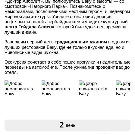
«Доктор Айболит». Вы полюбуетесь Баку с высоты — со
смотровой «Нагорного Парка». Познакомитесь с
мемориалами, посвящёнными местным героям, и шедевром
мировой архитектуры. Узнаете об истории дворцов
нефтяных королей-азербайджанцев и увидите культурный
центр Гейдара Алиева,
который был удостоен премии за
лучший дизайн.
Завершим первый день
традиционным ужином
в одном из
лучших ресторанов Баку, где не только вкусная еда, но и
живописные виды из окна.
Экскурсия сочетает в себе пешие прогулки и недлительные
переезды на автомобиле. После ужина гид проводит вас до
отеля.
2
день