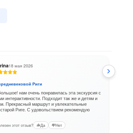
rina
18 мая 2026
средневековой Риги
Леге
ольшое! нам очень понравилась эта экскурсия с
отлич
и интерактивности. Подходит так же и детям и
четко
ам. Прекрасный маршрут и увлекательные
реко
 старой Риге. С удовольствием рекомендую
Вам б
лезен этот отзыв?
Да
Нет