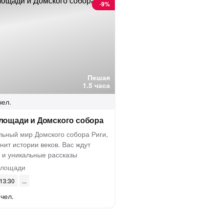
-
9%
Пешая
1.5 часа
чел.
лощади и Домского собора
льный мир Домского собора Риги,
нит истории веков. Вас ждут
 и уникальные рассказы
площади
 13:30
 чел.