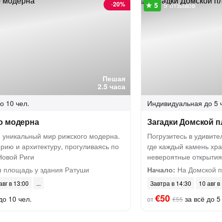
-
20%
9 отзывов
Пешая
2.5 часа
о 10 чел.
Индивидуальная
до 5 
о модерна
Загадки Домской п
я уникальный мир рижского модерна.
Погрузитесь в удивите
орию и архитектуру, прогуливаясь по
где каждый камень хра
Новой Риги
невероятные открытия
 площадь у здания Ратуши
Начало:
На Домской 
авг в 13:00
Завтра в 14:30
10 авг в
€50
до 10 чел.
за всё до 5
от
€55