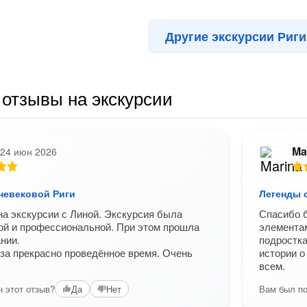
Другие экскурсии Риги
отзывы на экскурсии
Ma
24 июн 2026
невековой Риги
Легенды 
на экскурсии с Линой. Экскурсия была
Спасибо б
ой и профессиональной. При этом прошла
элементам
нии.
подростк
за прекрасно проведённое время. Очень
истории о
всем.
 этот отзыв?
Вам был по
Да
Нет