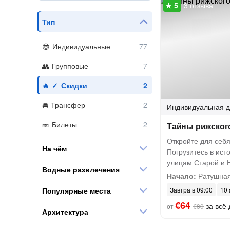
3 отзыва
Тип
Индивидуальные
Групповые
Скидки
Трансфер
Индивидуальная
д
Билеты
Тайны рижског
Откройте для себ
На чём
Погрузитесь в ист
улицам Старой и 
Водные развлечения
Начало:
Ратушная
Популярные места
Завтра в 09:00
10 
€64
за всё 
от
€80
Архитектура