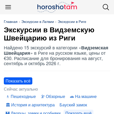
Главная
Экскурсии в Латвии
Экскурсии в Риге
Экскурсии в
Видземскую
Швейцарию
из Риги
Найдено 15 экскурсий в категории «
Видземская
» в Риге на русском языке, цены от
Швейцария
€30. Расписание для бронирования на август,
сентябрь и октябрь 2026 г.
Показать всё
Сейчас актуально
Пешеходные
Обзорные
На машине
История и архитектура
Бауский замок
Дворцы, замки и особняки
Показать ещё