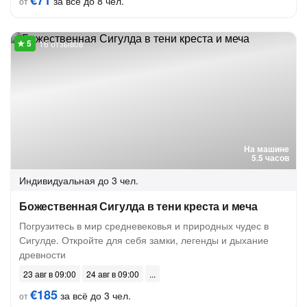
€71
за всё до 8 чел.
от
16 отзывов
На машине
5.5 часов
Индивидуальная
до 3 чел.
Божественная Сигулда в тени креста и меча
Погрузитесь в мир средневековья и природных чудес в
Сигулде. Откройте для себя замки, легенды и дыхание
древности
23 авг в 09:00
24 авг в 09:00
€185
за всё до 3 чел.
от