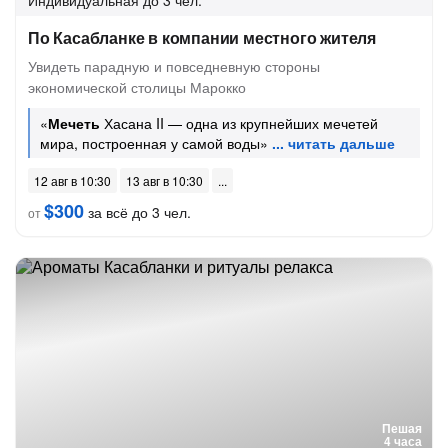
Индивидуальная
до 3 чел.
По Касабланке в компании местного жителя
Увидеть парадную и повседневную стороны
экономической столицы Марокко
«
Мечеть
Хасана II — одна из крупнейших мечетей
мира, построенная у самой воды»
12 авг в 10:30
13 авг в 10:30
$300
за всё до 3 чел.
от
Пешая
4 часа