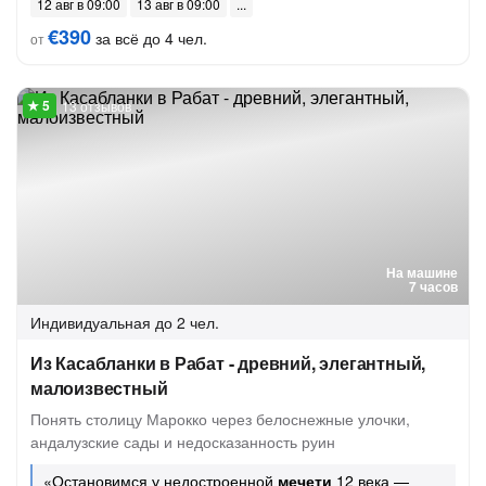
12 авг в 09:00
13 авг в 09:00
€390
за всё до 4 чел.
от
13 отзывов
На машине
7 часов
Индивидуальная
до 2 чел.
Из Касабланки в Рабат - древний, элегантный,
малоизвестный
Понять столицу Марокко через белоснежные улочки,
андалузские сады и недосказанность руин
«Остановимся у недостроенной
мечети
12 века —