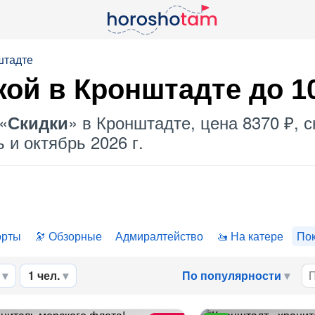
штадте
кой
в Кронштадте до 
«
» в Кронштадте, цена 8370 ₽, 
Скидки
 и октябрь 2026 г.
орты
Обзорные
Адмиралтейство
На катере
Пок
1 чел.
По популярности