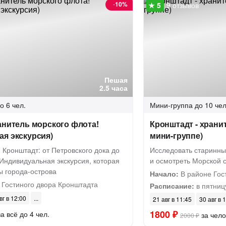
-
10%
9 отзывов
Пешая
2.5 часа
о 6 чел.
Мини-группа
до 10 чел
анитель морского флота!
Кронштадт - храни
я экскурсия)
мини-группе)
 Кронштадт: от Петровского дока до
Исследовать старинны
Индивидуальная экскурсия, которая
и осмотреть Морской 
ы города-острова
Начало:
В районе Гос
 Гостиного двора Кронштадта
Расписание:
в пятницу
вг в 12:00
21 авг в 11:45
30 авг в 
1800 ₽
а всё до 4 чел.
за чело
2000 ₽