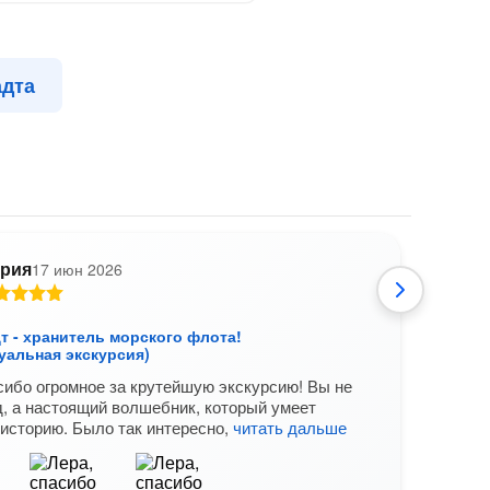
адта
рия
17 июн 2026
В
т - хранитель морского флота!
Крон
уальная экскурсия)
(Инд
сибо огромное за крутейшую экскурсию! Вы не
супер
д, а настоящий волшебник, который умеет
Вам б
историю. Было так интересно,
читать дальше