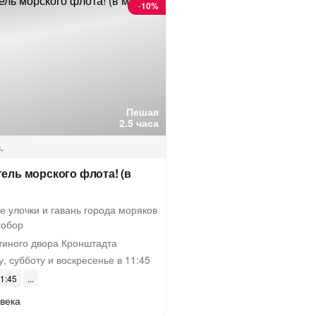
-
10%
Пешая
2.5 часа
.
тель морского флота! (в
е улочки и гавань города моряков
собор
тиного двора Кронштадта
, субботу и воскресенье в 11:45
11:45
века