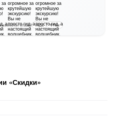
лезен этот отзыв?
Да
Нет
ии «Скидки»