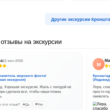
Другие экскурсии Кроншт
отзывы на экскурсии
на
Ма
22 июл 2026
М
хранитель морского флота!
Кронштад
ная экскурсия)
(Индивид
д. Хорошая экскурсия. Жаль с погодой не
Лера, спа
ера сделала все, чтобы наши планы
просто ги
ь.
оживлять 
 этот отзыв?
Да
Нет