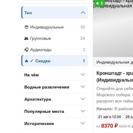
96 отзывов
Тип
Индивидуальные
Групповые
Аудиогиды
Скидки
Индивидуальная
д
Кронштадт - хр
На чём
(Индивидуальна
Водные развлечения
Откройте для себя
Морского собора. 
Архитектура
раскроет все тайн
Начало:
В районе
Популярные места
21 авг в 12:00
26 а
Исторические
8370 ₽
з
от
9300 ₽