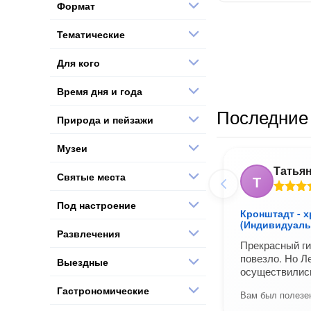
Формат
Тематические
Для кого
Время дня и года
Последние 
Природа и пейзажи
Музеи
Татья
Святые места
Т
Под настроение
Кронштадт - 
(Индивидуаль
Развлечения
Прекрасный ги
повезло. Но Л
Выездные
осуществилис
Гастрономические
Вам был полезен