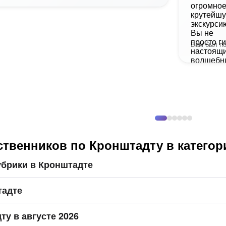
Вам был по
ственников по Кронштадту в категор
убрики в Кронштадте
тадте
ту в августе 2026