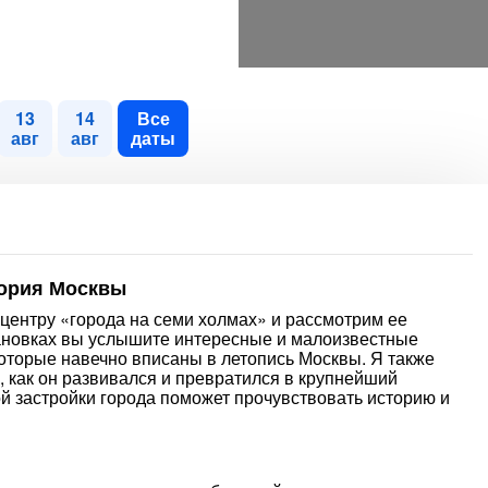
13
14
Все
авг
авг
даты
тория Москвы
центру «города на семи холмах» и рассмотрим ее
ановках вы услышите интересные и малоизвестные
которые навечно вписаны в летопись Москвы. Я также
а, как он развивался и превратился в крупнейший
й застройки города поможет прочувствовать историю и