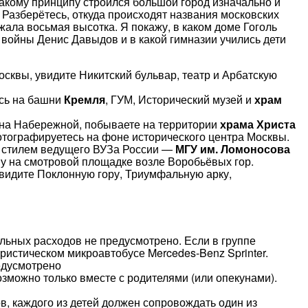
какому принципу строился большой город изначально и
. Разберётесь, откуда происходят названия московских
жала восьмая высотка. Я покажу, в каком доме Гоголь
 войны Денис Давыдов и в какой гимназии учились дети
сквы, увидите Никитский бульвар, театр и Арбатскую
сь на башни
Кремля
, ГУМ, Исторический музей и
храм
м на Набережной, побываете на территории
храма Христа
отографируетесь на фоне исторического центра Москвы.
 стилем ведущего ВУЗа России —
МГУ им. Ломоносова
у на смотровой площадке возле Воробьёвых гор.
увидите Поклонную гору, Триумфальную арку,
ельных расходов не предусмотрено. Если в группе
уристическом микроавтобусе Mercedes-Benz Sprinter.
едусмотрено
озможно только вместе с родителями (или опекунами).
в, каждого из детей должен сопровождать один из