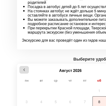
родителей
Посадка в автобус детей до 5 лет осуществ
На стоянках автобус не ждёт дольше 5 мину
оставляйте в автобусе личные вещи. Органи
Вы можете заказывать дополнительное пита
подробное расписание остановок и интерес
При перекрытии Красной площади, Тверско
маршрута экскурсии (без уменьшения объем
Экскурсию для вас проведёт один из гидов на
Выберите удоб
Август 2026
пн
вт
ср
чт
пт
сб
1
3
4
5
6
7
8