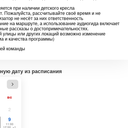
ляется при наличии детского кресла
т. Пожалуйста, рассчитывайте своё время и не
затор не несёт за них ответственность
ние на маршруте, а использование аудиогида включает
ные рассказы о достопримечательностях.
й улицы или других локаций возможно изменение
а и качества программы)
шей команды
ную дату из расписания
вс
2
9
11:00
12:00, +1