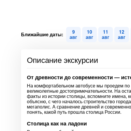
9
10
11
12
Ближайшие даты:
авг
авг
авг
авг
Описание экскурсии
От древности до современности — ис
На комфортабельном автобусе мы проедем по 
великолепные достопримечательности. На ост
факты из истории столицы, вспомните имена, 
объясню, с чего началось строительство город
мегаполис. А сравнение древней и современно
понять, какой путь прошла столица России.
Столица как на ладони