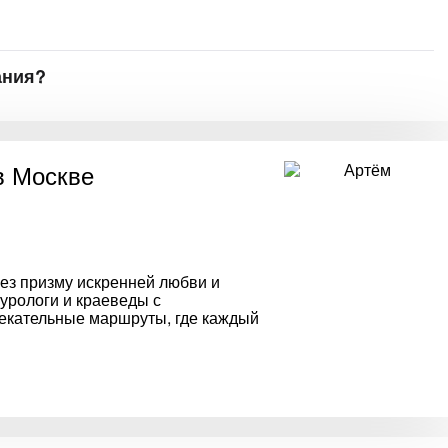
ания?
в Москве
ез призму искренней любви и
турологи и краеведы с
екательные маршруты, где каждый