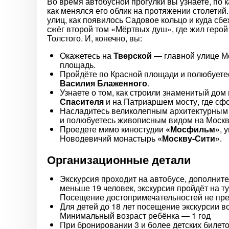
Во время автобусной прогулки вы узнаете, по 
как менялся его облик на протяжении столетий
улиц, как появилось Садовое кольцо и куда сбе
сжёг второй том «Мёртвых душ», где жил герой
Толстого. И, конечно, вы:
Окажетесь на
Тверской
— главной улице Мо
площадь.
Пройдёте по Красной площади и полюбуете
Василия Блаженного
.
Узнаете о том, как строили знаменитый до
Спасителя
и на Патриаршем мосту, где сф
Насладитесь великолепным архитектурным
и полюбуетесь живописным видом на Москв
Проедете мимо киностудии
«Мосфильм»
, 
Новодевичий монастырь
«Москву-Сити»
.
Организационные детали
Экскурсия проходит на автобусе, дополнит
меньше 19 человек, экскурсия пройдёт на т
Посещение достопримечательностей не пр
Для детей до 18 лет посещение экскурсии в
Минимальный возраст ребёнка — 1 год
При бронировании 3 и более детских билето