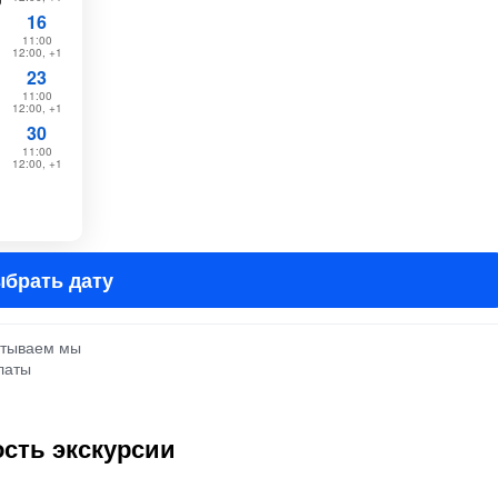
16
11:00
12:00, +1
23
11:00
12:00, +1
30
11:00
12:00, +1
брать дату
атываем мы
латы
сть экскурсии