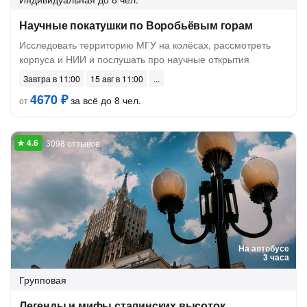
Научные покатушки по Воробьёвым горам
Исследовать территорию МГУ на колёсах, рассмотреть
корпуса и НИИ и послушать про научные открытия
Завтра в 11:00
15 авг в 11:00
4670 ₽
за всё до 8 чел.
от
3098 отзывов
На автобусе
3 часа
Групповая
Легенды и мифы сталинских высоток