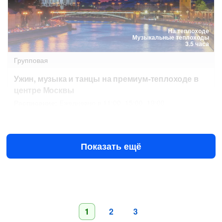
На теплоходе
Музыкальные теплоходы
3.5 часа
Групповая
Ужин, музыка и танцы на премиум-теплоходе в
центре Москвы
Расписание:
Ежедневно в 11:00, 15:00, 19:00
Сегодня в 19:30
Завтра в 12:35
1190 ₽
за человека
Показать ещё
1
2
3