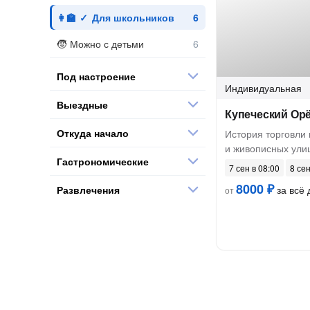
Для школьников
Можно с детьми
Под настроение
Индивидуальная
Выездные
Купеческий Ор
Откуда начало
История торговли 
и живописных ули
Гастрономические
7 сен в 08:00
8 сен
8000 ₽
Развлечения
за всё 
от