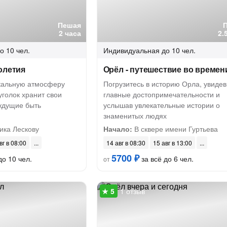
Пешая
2 часа
2.
о 10 чел.
Индивидуальная
до 10 чел.
олетия
Орёл - путешествие во времен
икальную атмосферу
Погрузитесь в историю Орла, увидев
уголок хранит свои
главные достопримечательности и
 ждущие быть
услышав увлекательные истории о
знаменитых людях
ика Лескову
Начало:
В сквере имени Гуртьева
вг в 08:00
14 авг в 08:30
15 авг в 13:00
5700 ₽
до 10 чел.
за всё до 6 чел.
от
1 отзыв