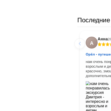
Последние 
Анна
2
А
Орёл - путеш
нам очень пон
взрослым и де
красочно, эмо
дополнительн