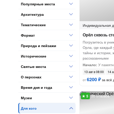
Популярные места
Архитектура
Тематические
Индивидуальная
д
Орёл сквозь ст
Формат
Погрузитесь в ун
Природа и пейзажи
Орла, где каждый 
тайны и истории,
Исторические
рассказанными
Начало:
У памятн
Святые места
13 авг в 08:00
14 а
О персонах
6200 ₽
за всё 
от
Время дня и года
50 отзывов
Музеи
Для кого