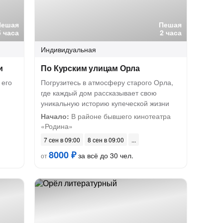
Пешая
Пешая
5 часа
2 часа
Индивидуальная
и
По Курским улицам Орла
 его
Погрузитесь в атмосферу старого Орла,
где каждый дом рассказывает свою
уникальную историю купеческой жизни
Начало:
В районе бывшего кинотеатра
«Родина»
7 сен в 09:00
8 сен в 09:00
8000 ₽
за всё до 30 чел.
от