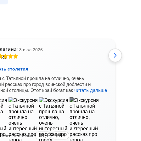
лягина
13 июл 2026
озь столетия
Орёл
 с Татьяной прошла на отлично, очень
Экск
й рассказ про город воинской доблести и
орган
ной столицы. Этот край богат как
читать дальше
энци
боль
Вам б
+16
лезен этот отзыв?
Да
Нет