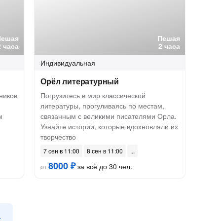
Пешая
Пешая
2 часа
2 часа
Индивидуальная
Орёл литературный
ников
Погрузитесь в мир классической
литературы, прогуливаясь по местам,
м
связанным с великими писателями Орла.
Узнайте истории, которые вдохновляли их
творчество
7 сен в 11:00
8 сен в 11:00
8000 ₽
за всё до 30 чел.
от
а