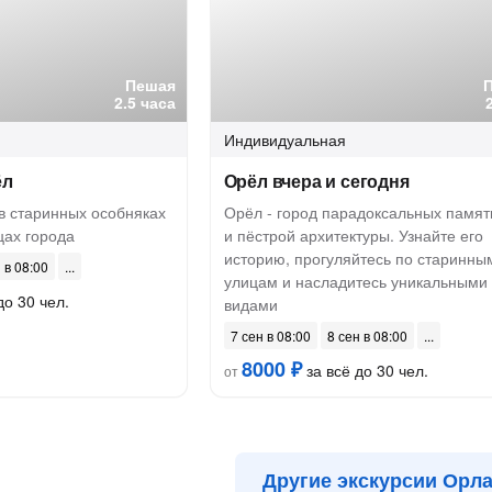
Пешая
2.5 часа
Индивидуальная
ёл
Орёл вчера и сегодня
в старинных особняках
Орёл - город парадоксальных памят
цах города
и пёстрой архитектуры. Узнайте его
историю, прогуляйтесь по старинны
 в 08:00
улицам и насладитесь уникальными
до 30 чел.
видами
7 сен в 08:00
8 сен в 08:00
8000 ₽
за всё до 30 чел.
от
Другие экскурсии Орл