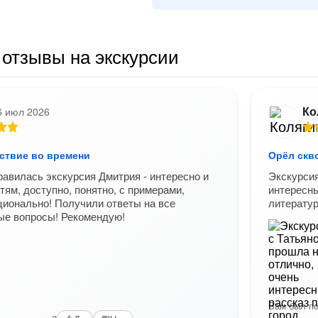
отзывы на экскурсии
Ко
6 июл 2026
ествие во времени
Орёл скв
равилась экскурсия Дмитрия - интересно и
Экскурсия
тям, доступно, понятно, с примерами,
интересны
ционально! Получили ответы на все
литератур
ые вопросы! Рекомендую!
Вам был по