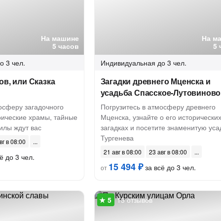
На машине
На м
5 часов
5 
о 3 чел.
Индивидуальная
до 3 чел.
ов, или Сказка
Загадки древнего Мценска и
усадьба Спасское-Лутовиново
осферу загадочного
Погрузитесь в атмосферу древнего
рические храмы, тайные
Мценска, узнайте о его исторически
илы ждут вас
загадках и посетите знаменитую уса
Тургенева
вг в 08:00
21 авг в 08:00
23 авг в 08:00
ё до 3 чел.
15 494 ₽
за всё до 3 чел.
от
13 отзывов