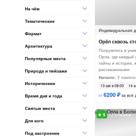
На чём
Тематические
Индивидуальная
д
Формат
Орёл сквозь ст
Архитектура
Погрузитесь в ун
Орла, где каждый 
Популярные места
тайны и истории,
рассказанными
Природа и пейзажи
Начало:
У памятн
Исторические
13 авг в 08:00
14 а
6200 ₽
за всё 
Время дня и года
от
Святые места
12 отзывов
Для кого
Под настроение