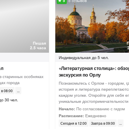
5 отзывов
Пешая
2.5 часа
Индивидуальная
до 5 чел.
ёл
«Литературная столица»: обзо
экскурсия по Орлу
в старинных особняках
цах города
Познакомьтесь с Орлом - городом, г
история и литература переплетаютс
 в 08:00
каждом уголке. Откройте для себя е
до 30 чел.
уникальные достопримечательности
Начало:
По согласованию с гидом
Расписание:
Ежедневно
Сегодня в 12:00
Завтра в 09:00