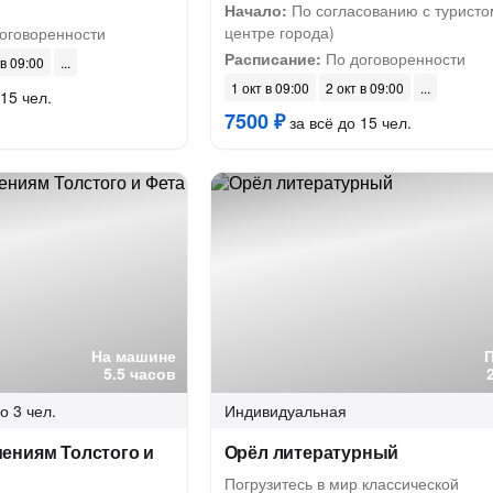
Начало:
По согласованию с туристо
центре города)
оговоренности
Расписание:
По договоренности
 в 09:00
1 окт в 09:00
2 окт в 09:00
15 чел.
7500 ₽
за всё до 15 чел.
На машине
5.5 часов
о 3 чел.
Индивидуальная
ениям Толстого и
Орёл литературный
Погрузитесь в мир классической