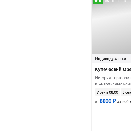
50 отзывов
Индивидуальная
Купеческий Ор
История торговли 
и живописных ули
7 сен в 08:00
8 сен
8000 ₽
за всё 
от