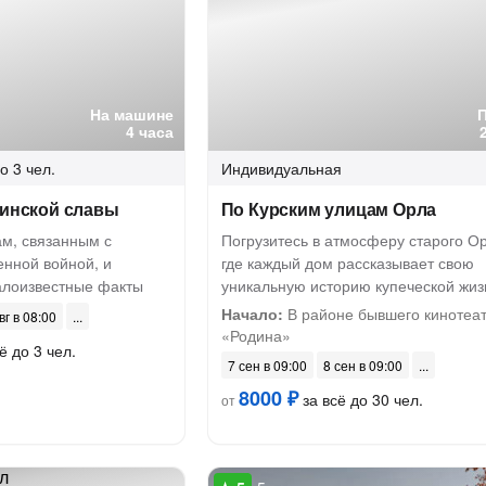
На машине
4 часа
о 3 чел.
Индивидуальная
оинской славы
По Курским улицам Орла
ам, связанным с
Погрузитесь в атмосферу старого О
енной войной, и
где каждый дом рассказывает свою
алоизвестные факты
уникальную историю купеческой жиз
Начало:
В районе бывшего кинотеа
вг в 08:00
«Родина»
ё до 3 чел.
7 сен в 09:00
8 сен в 09:00
8000 ₽
за всё до 30 чел.
от