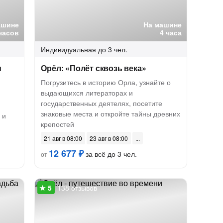
ашине
На машине
часов
4 часа
Индивидуальная
до 3 чел.
м
Орёл: «Полёт сквозь века»
Погрузитесь в историю Орла, узнайте о
выдающихся литераторах и
государственных деятелях, посетите
знаковые места и откройте тайны древних
 и
крепостей
21 авг в 08:00
23 авг в 08:00
12 677 ₽
за всё до 3 чел.
от
138 отзывов