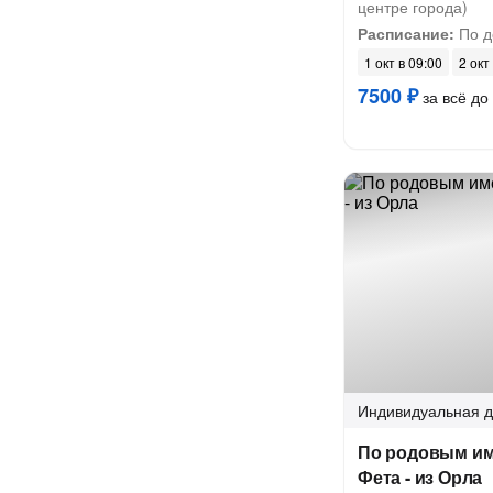
центре города)
Расписание:
По д
1 окт в 09:00
2 окт
7500 ₽
за всё до 
Индивидуальная
д
По родовым им
Фета - из Орла