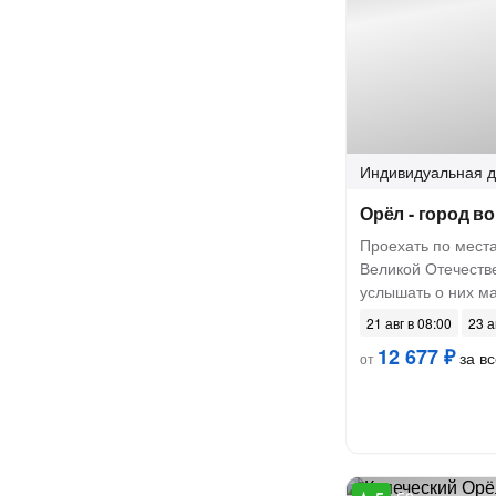
Индивидуальная
д
Орёл - город в
Проехать по мест
Великой Отечеств
услышать о них м
21 авг в 08:00
23 а
12 677 ₽
за вс
от