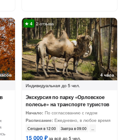
2 отзыва
часов
4 часа
Индивидуальная
до 5 чел.
 в
Экскурсия по парку «Орловское
полесье» на транспорте туристов
Начало:
По согласованию с гидом
Расписание:
Ежедневно, в любое время
и
я
Сегодня в 12:00
Завтра в 09:00
есь
15 000 ₽
за всё до 5 чел.