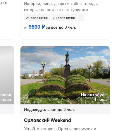
м (в
Истории, лица, дворы и тайны города,
которые не показывают туристам
21 авг в 08:00
23 авг в 08:00
9860 ₽
за всё до 3 чел.
от
Пешая
На автобусе
2 часа
4 часа
Индивидуальная
до 3 чел.
Орловский Weekend
Узнайте историю Орла через музеи и