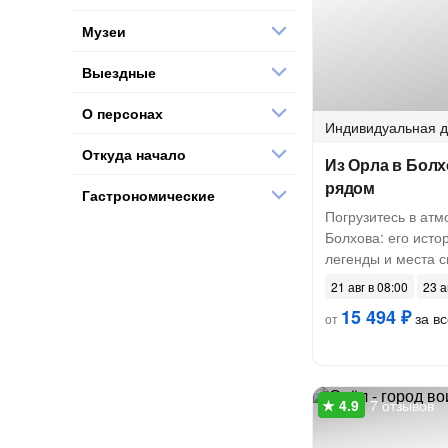
Музеи
Выездные
О персонах
Индивидуальная
д
Откуда начало
Из Орла в Болх
рядом
Гастрономические
Погрузитесь в атм
Болхова: его исто
легенды и места с
21 авг в 08:00
23 а
15 494 ₽
за вс
от
7 отзывов