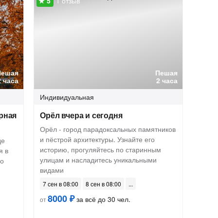
1 отзыв
Пешая
Пешая
2 часа
2 часа
Индивидуальная
рная
Орёл вчера и сегодня
Орёл - город парадоксальных памятников
и пёстрой архитектуры. Узнайте его
де
историю, прогуляйтесь по старинным
я в
улицам и насладитесь уникальными
го
видами
7 сен в 08:00
8 сен в 08:00
8000 ₽
за всё до 30 чел.
от