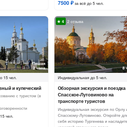
7500 ₽
за всё до 5 чел.
2 отзыва
Пешая
2 часа
8 
о 15 чел.
Индивидуальная
до 5 чел.
вный и купеческий
Обзорная экскурсия и поездка
Спасское-Лутовиново на
ованию с туристом (в
транспорте туристов
оговоренности
Индивидуальная экскурсия по Орлу 
Спасскому-Лутовиново. Откройте дл
15 чел.
себя историю Тургенева и насладит