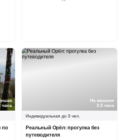
Пешая
На машине
2 часа
2.5 часа
Индивидуальная
до 3 чел.
 по
Реальный Орёл: прогулка без
путеводителя