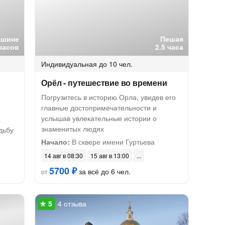
ашине
Пешая
часов
2.5 часа
Индивидуальная
до 10 чел.
Орёл - путешествие во времени
Погрузитесь в историю Орла, увидев его
главные достопримечательности и
услышав увлекательные истории о
х
знаменитых людях
дьбу
Начало:
В сквере имени Гуртьева
14 авг в 08:30
15 авг в 13:00
5700 ₽
за всё до 6 чел.
от
4 отзыва