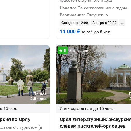
красотой старинного парка
Начало:
По согласованию с гидом
Расписание:
Ежедневно
Сегодня в 12:00
Завтра в 09:00
14 000 ₽
за всё до 5 чел.
6 отзывов
Пешая
2.5 часа
о 15 чел.
Индивидуальная
до 15 чел.
рсия по Орлу
Орёл литературный: экскурсия
следам писателей-орловцев
ованию с туристом (в