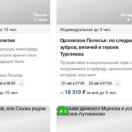
Пешая
На м
2 часа
6 
о 10 чел.
Индивидуальная
до 3 чел.
олетия
Орловское Полесье: по следа
зубров, вятичей и героев
икальную атмосферу
Тургенева
уголок хранит свои
 ждущие быть
Путешествие в национальный парк с
погружением в природу, археологию
историю этих мест
ика Лескову
вг в 08:00
21 авг в 07:00
23 авг в 07:00
18 310 ₽
до 10 чел.
за всё до 3 чел.
от
24 отзыва