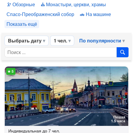
Обзорные
Монастыри, церкви, храмы
Спасо-Преображенский собор
На машине
Показать ещё
Выбрать дату
1 чел.
По популярности
121 отзыв
Пешая
1.5 часа
Индивидуальная
до 7 чел.