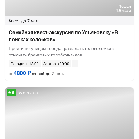
Пешая
1.5 часа
Квест
до 7 чел.
Семейная квест-экскурсия по Ульяновску «В
поисках колобков»
Пройти по улицам города, разгадать головоломки и
отыскать бронзовых колобков-гидов
Сегодня в 18:00
Завтра в 09:00
4800 ₽
за всё до 7 чел.
от
35 отзывов