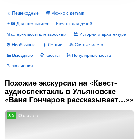
🚶 Пешеходные
🧒 Можно с детьми
👩‍🏫 Для школьников
Квесты для детей
Мастер-классы для взрослых
🏛 История и архитектура
⚙️ Необычные
☀️ Летние
🙏 Святые места
🏡 Выездные
🕵️ Квесты
🗽 Популярные места
Развлечения
Похожие экскурсии на «Квест-
аудиоспектакль в Ульяновске
«Ваня Гончаров рассказывает…»»
30 отзывов