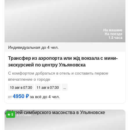
На машине
На поезде
1.5 часа
Индивидуальная
до 4 чел.
Трансфер из аэропорта или ж/д вокзала с мини-
экскурсией по центру Ульяновска
С комфортом добраться в отель и составить первое
впечатление о городе
10 авг в 07:30
11 авг в 07:30
4950 ₽
за всё до 4 чел.
от
3 отзыва