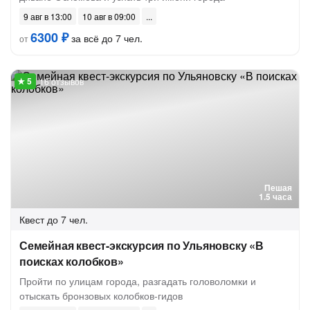
9 авг в 13:00
10 авг в 09:00
6300 ₽
за всё до 7 чел.
от
16 отзывов
Пешая
1.5 часа
Квест
до 7 чел.
Семейная квест-экскурсия по Ульяновску «В
поисках колобков»
Пройти по улицам города, разгадать головоломки и
отыскать бронзовых колобков-гидов