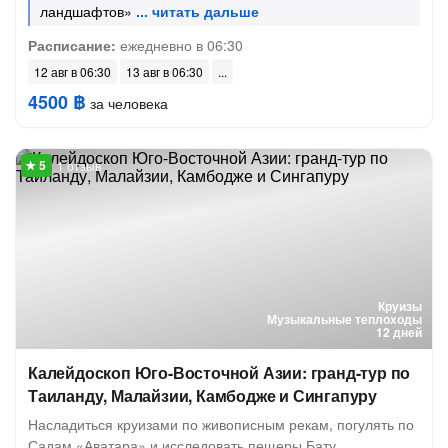
ландшафтов»
Расписание:
ежедневно в 06:30
12 авг в 06:30
13 авг в 06:30
4500 ฿
за человека
1 отзыв
Круизы
Музыкальные теплоходы
12 дней
Калейдоскоп Юго-Восточной Азии: гранд-тур по
Таиланду, Малайзии, Камбодже и Сингапуру
Насладиться круизами по живописным рекам, погулять по
Садам «Аватара» и исследовать пещеры Бату