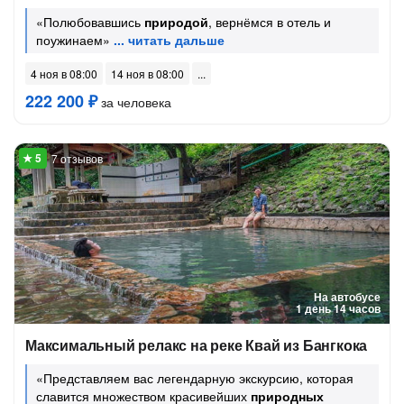
«Полюбовавшись
природой
, вернёмся в отель и
поужинаем»
4 ноя в 08:00
14 ноя в 08:00
222 200 ₽
за человека
7 отзывов
На автобусе
1 день 14 часов
Максимальный релакс на реке Квай из Бангкока
«Представляем вас легендарную экскурсию, которая
славится множеством красивейших
природных