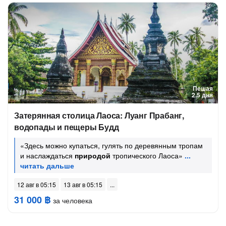
Пешая
2.5 дня
Затерянная столица Лаоса: Луанг Прабанг,
водопады и пещеры Будд
«Здесь можно купаться, гулять по деревянным тропам
и наслаждаться
природой
тропического Лаоса»
12 авг в 05:15
13 авг в 05:15
31 000 ฿
за человека