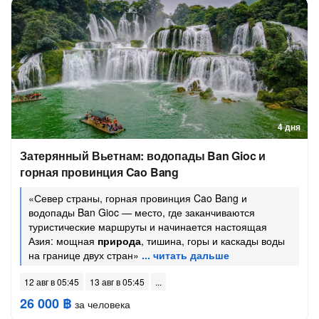
4 дня
Затерянный Вьетнам: водопады Ban Gioc и
горная провинция Cao Bang
«Север страны, горная провинция Cao Bang и
водопады Ban Gioc — место, где заканчиваются
туристические маршруты и начинается настоящая
Азия: мощная
природа
, тишина, горы и каскады воды
на границе двух стран»
12 авг в 05:45
13 авг в 05:45
26 000 ฿
за человека