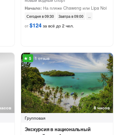
новый водный спорт
Начало:
На пляже Chaweng или Lipa Noi
Сегодня в 09:30
Завтра в 09:00
$124
за всё до 2 чел.
от
1 отзыв
часов
8 часов
Групповая
Экскурсия в национальный