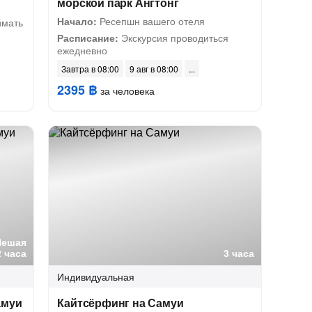
морской парк Ангтонг
Начало:
Ресепшн вашего отеля
ймать
Расписание:
Экскурсия проводиться
ежедневно
Завтра в 08:00
9 авг в 08:00
2395 ฿
за человека
Пешая
2 часа
3 часа
Индивидуальная
амуи
Кайтсёрфинг на Самуи