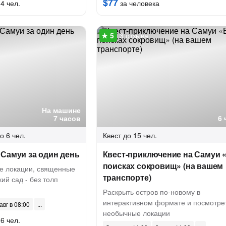
$77
4 чел.
за человека
3 отзыва
На машине
7 часов
6 
о 6 чел.
Квест
до 15 чел.
Самуи за один день
Квест-приключение на Самуи 
поисках сокровищ» (на вашем
ые локации, священные
транспорте)
ий сад - без толп
Раскрыть остров по-новому в
интерактивном формате и посмотрет
авг в 08:00
необычные локации
6 чел.