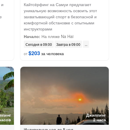
 и
Кайтсёрфинг на Самуи предлагает
уникальную возможность освоить этот
е
захватывающий спорт в безопасной и
комфортной обстановке с опытными
инструкторами
Начало:
На пляже Na Hai
Сегодня в 09:00
Завтра в 09:00
$203
за человека
от
ппинг
Джиппинг
часов
2 часа
Индивидуальная
до 5 чел.