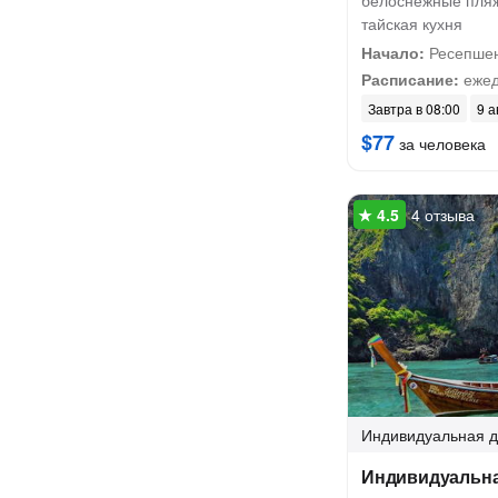
белоснежные пляж
тайская кухня
Начало:
Ресепшен
Расписание:
ежед
Завтра в 08:00
9 а
$77
за человека
4 отзыва
Индивидуальная
д
Индивидуальна