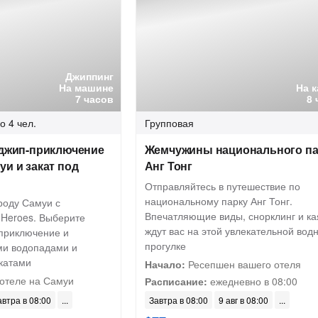
Джиппинг
На машине
На 
7 часов
8 
о 4 чел.
Групповая
 джип-приключение
Жемчужины национального па
уи и закат под
Анг Тонг
Отправляйтесь в путешествие по
национальному парку Анг Тонг.
роду Самуи с
Впечатляющие виды, снорклинг и ка
 Heroes. Выберите
ждут вас на этой увлекательной вод
-приключение и
прогулке
ми водопадами и
катами
Начало:
Ресепшен вашего отеля
отеле на Самуи
Расписание:
ежедневно в 08:00
автра в 08:00
Завтра в 08:00
9 авг в 08:00