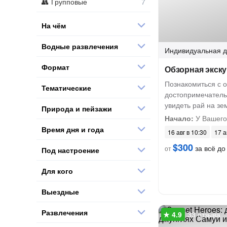
Групповые
На чём
Водные развлечения
Индивидуальная
д
Формат
Обзорная экск
Познакомиться с 
Тематические
достопримечатель
увидеть рай на зе
Природа и пейзажи
Начало:
У Вашего
Время дня и года
16 авг в 10:30
17 а
$300
за всё до 
от
Под настроение
Для кого
Выездные
Развлечения
33 отзыва