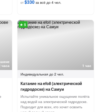
$330
за всё до 4 чел.
от
1 отзыв
ашине
2 часа
1 час
Индивидуальная
до 2 чел.
Катание на efoil (электрической
гидродоске) на Самуи
е
Испытайте уникальное ощущение полёта
над водой на электрической гидродоске.
Подходит для всех, кто хочет освоить