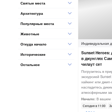
Святые места
Архитектура
Популярные места
Животные
Индивидуальная
д
Откуда начало
Sunset Heroes:
Исторические
в джунглях Сам
чилаут сет
Остальное
Погрузитесь в при
экскурсией Sunset
хайкинг или джип
насладитесь дики
атмосферными за
Начало:
В вашем 
Сегодня в 11:00
З