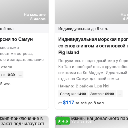
На машине
На 
8 часов
4.
о 5 чел.
Индивидуальная
до 8 чел.
урсия по Самуи
Индивидуальная морская прог
со снорклингом и остановкой 
основными
Pig Island
ностями острова,
мле и загадать желание
Погрузитесь в подводный мир у бере
Ко Тан и пообщайтесь с дружелюбн
 отеля
свинками на Ко Мадсум. Идеальный
вг в 10:30
отдых на Самуи для всей семьи
5 чел.
Начало:
В районе Lipa Noi
Сегодня в 14:00
Завтра в 09:00
$117
за всё до 8 чел.
от
19 отзывов