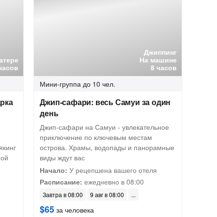
Джиппинг
катере
На машине
часов
8 часов
Мини-группа
до 10 чел.
рка
Джип-сафари: весь Самуи за один
день
Джип-сафари на Самуи - увлекательное
приключение по ключевым местам
якинг
острова. Храмы, водопады и панорамные
ной
виды ждут вас
Начало:
У рецепшена вашего отеля
Расписание:
ежедневно в 08:00
Завтра в 08:00
9 авг в 08:00
$65
за человека