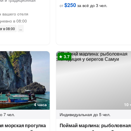
и и традиционная
$250
за всё до 3 чел.
от
 вашего отеля
невно в 08:00
вг в 08:00
3 отзыва
4 часа
10 
о 7 чел.
Индивидуальная
до 5 чел.
я морская прогулка
Поймай марлина: рыболовная