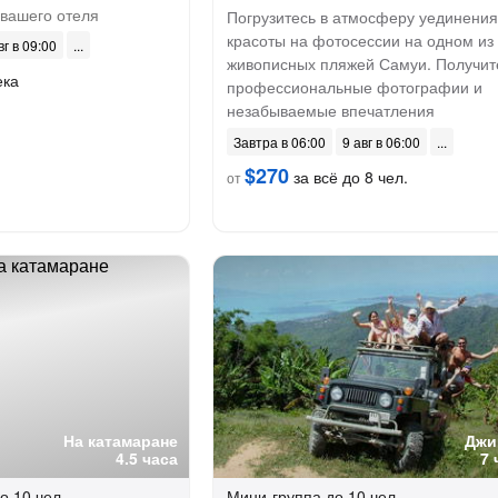
вашего отеля
Погрузитесь в атмосферу уединения
красоты на фотосессии на одном из
вг в 09:00
живописных пляжей Самуи. Получит
ека
профессиональные фотографии и
незабываемые впечатления
Завтра в 06:00
9 авг в 06:00
$270
за всё до 8 чел.
от
На катамаране
Джи
4.5 часа
7 
о 10 чел.
Мини-группа
до 10 чел.