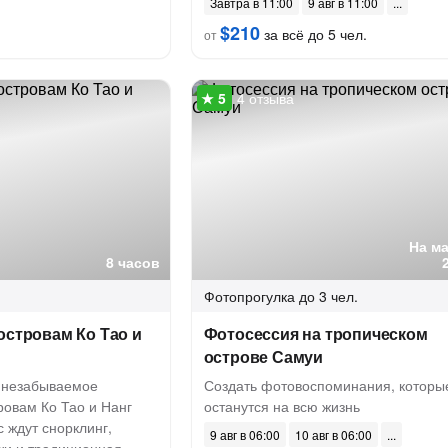
Завтра в 11:00
9 авг в 11:00
$210
за всё до 5 чел.
от
4 отзыва
На м
8 часов
Фотопрогулка
до 3 чел.
островам Ко Тао и
Фотосессия на тропическом
острове Самуи
 незабываемое
Создать фотовоспоминания, которы
ровам Ко Тао и Нанг
останутся на всю жизнь
 ждут снорклинг,
9 авг в 06:00
10 авг в 06:00