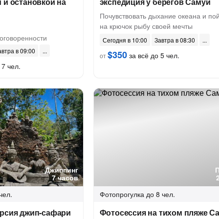
 и остановкой на
экспедиция у берегов Самуи
Почувствовать дыхание океана и по
на крючок рыбу своей мечты
оговоренности
Сегодня в 10:00
Завтра в 08:30
автра в 09:00
$350
за всё до 5 чел.
от
 7 чел.
Джиппинг
7 часов
чел.
Фотопрогулка
до 8 чел.
урсия джип-сафари
Фотосессия на тихом пляже С