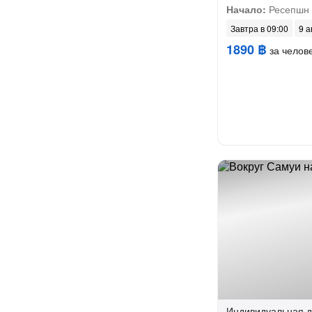
Начало:
Ресепшн 
Завтра в 09:00
9 а
1890 ฿
за челов
Индивидуальная
д