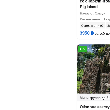
со снорклингом
Pig Island
Начало:
Самуи
Расписание:
По д
Сегодня в 14:00
З
3950 ฿
за всё до
1 отзыв
Мини-группа
до 5 
Обзорная экск