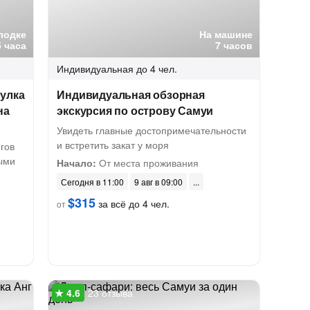
лодке
На машине
5 часа
7 часов
Индивидуальная
до 4 чел.
улка
Индивидуальная обзорная
на
экскурсия по острову Самуи
Увидеть главные достопримечательности
и встретить закат у моря
гов
ыми
Начало:
От места проживания
Сегодня в 11:00
9 авг в 09:00
$315
за всё до 4 чел.
от
23 отзыва