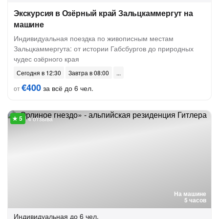
Экскурсия в Озёрный край Зальцкаммергут на
машине
Индивидуальная поездка по живописным местам
Зальцкаммергута: от истории Габсбургов до природных
чудес озёрного края
Сегодня в 12:30
Завтра в 08:00
€400
за всё до 6 чел.
от
4 отзыва
На машине
5 часов
Индивидуальная
до 6 чел.