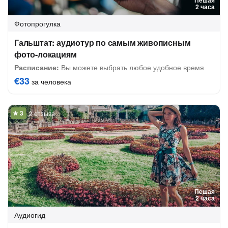
Пешая
2 часа
Фотопрогулка
Гальштат: аудиотур по самым живописным
фото-локациям
Расписание:
Вы можете выбрать любое удобное время
€33
за человека
2 отзыва
Пешая
2 часа
Аудиогид