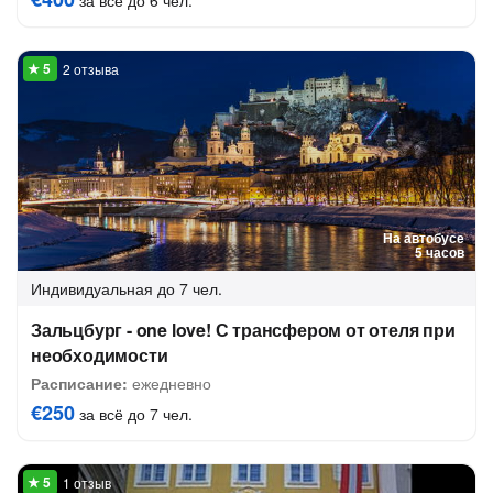
за всё до 6 чел.
2 отзыва
На автобусе
5 часов
Индивидуальная
до 7 чел.
Зальцбург - one love! С трансфером от отеля при
необходимости
Расписание:
ежедневно
€250
за всё до 7 чел.
1 отзыв