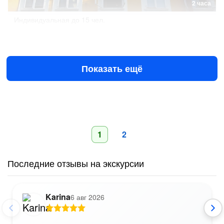
2 часа
Индивидуальная
до 15 чел.
Моцарт: от рождения к славе
€170
за всё до 15 чел.
Показать ещё
1
2
Последние отзывы на экскурсии
Karina
6 авг 2026