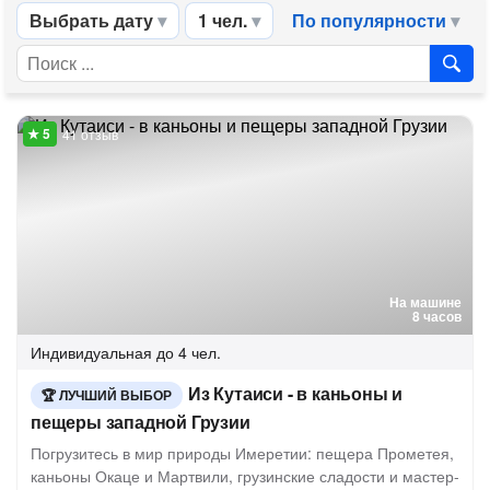
Выбрать дату
1 чел.
По популярности
41 отзыв
На машине
8 часов
Индивидуальная
до 4 чел.
Из Кутаиси - в каньоны и
ЛУЧШИЙ ВЫБОР
пещеры западной Грузии
Погрузитесь в мир природы Имеретии: пещера Прометея,
каньоны Окаце и Мартвили, грузинские сладости и мастер-