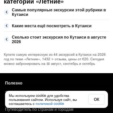
категории «Летние»
Самые популярные экскурсии этой рубрики в
Кутаиси
Какие места ещё посмотреть в Кутаиси
Сколько стоит экскурсия по Кутаиси в августе
2026
Купите самую интересную из 44 экскурсий в Кутаиси на 2026
год по теме «Летние», 1432 ⭐ отзыва, цены от €20. Сегодня
можно забронировать на 📅 август, сентябрь и октябрь
Полезно
Экскурсии по городам
Мы используем cookie для удобства
ОК
пользования сайтом. Используя сайт, вы
Авторские туры по городам
соглашаетесь с
политикой cookie
Путеводитель по странам и городам