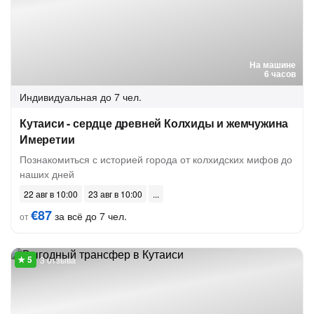
На машине
6 часов
Индивидуальная
до 7 чел.
Кутаиси - сердце древней Колхиды и жемчужина
Имеретии
Познакомиться с историей города от колхидских мифов до
наших дней
22 авг в 10:00
23 авг в 10:00
€87
за всё до 7 чел.
от
3 отзыва