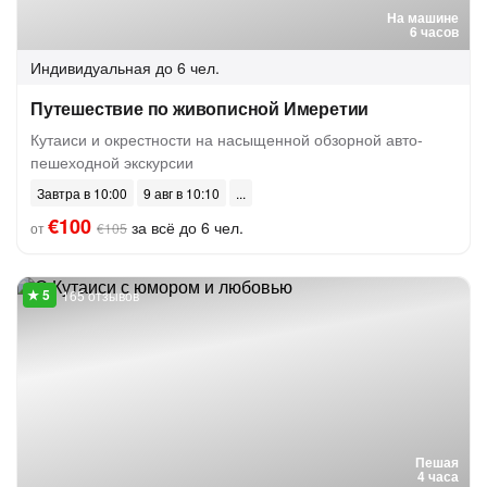
На машине
6 часов
Индивидуальная
до 6 чел.
Путешествие по живописной Имеретии
Кутаиси и окрестности на насыщенной обзорной авто-
пешеходной экскурсии
Завтра в 10:00
9 авг в 10:10
€100
за всё до 6 чел.
от
€105
165 отзывов
Пешая
4 часа