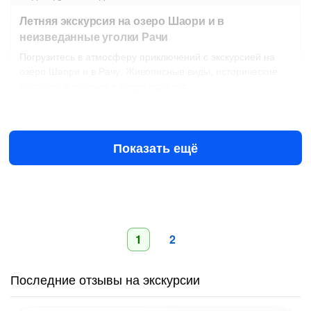
Летняя экскурсия на озеро Шаори и в
неизведанные уголки Рачи
Погрузитесь в атмосферу приключений с экскурсией на
озеро Шаори и в Рачу. Живописные виды, исторические
рассказы и купание в озере ждут вас
10 авг в 08:00
11 авг в 08:00
€140
за всё до 2 чел.
от
Показать ещё
1
2
Последние отзывы на экскурсии