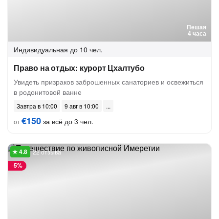
Пешая
4 часа
Индивидуальная
до 10 чел.
Право на отдых: курорт Цхалтубо
Увидеть призраков заброшенных санаториев и освежиться
в родонитовой ванне
Завтра в 10:00
9 авг в 10:00
€150
за всё до 3 чел.
от
22 отзыва
-
5%