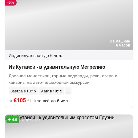
-
5%
На машине
8 часов
Индивидуальная
до 6 чел.
Из Кутаиси - в удивительную Мегрелию
Древние монастыри, горные водопады, реки, озера и
каньоны на авто-пешеходной экскурсии
Завтра в 10:15
9 авг в 10:15
€105
за всё до 6 чел.
от
€110
37 отзывов