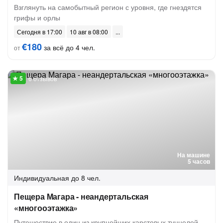
Взглянуть на самобытный регион с уровня, где гнездятся
грифы и орлы
Сегодня в 17:00
10 авг в 08:00
€180
за всё до 4 чел.
от
6 отзывов
На машине
5 часов
Индивидуальная
до 8 чел.
Пещера Магара - неандертальская
«многооэтажка»
Путешествие в один из крупнейших карстовых туннелей