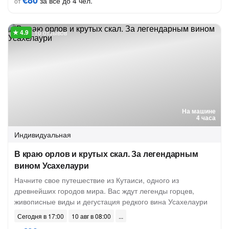
€80
за всё до 4 чел.
от
10 отзывов
На машине
4 часа
Индивидуальная
В краю орлов и крутых скал. За легендарным
вином Усахелаури
Начните свое путешествие из Кутаиси, одного из
древнейших городов мира. Вас ждут легенды горцев,
живописные виды и дегустация редкого вина Усахелаури
Сегодня в 17:00
10 авг в 08:00