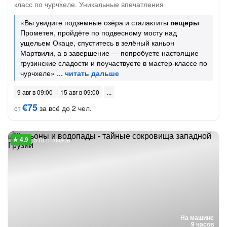
класс по чурчхеле. Уникальные впечатления
«Вы увидите подземные озёра и сталактиты
пещеры
Прометея, пройдёте по подвесному мосту над
ущельем Окаце, спуститесь в зелёный каньон
Мартвили, а в завершение — попробуете настоящие
грузинские сладости и поучаствуете в мастер-классе по
чурчхеле»
9 авг в 09:00
15 авг в 09:00
€75
за всё до 2 чел.
от
518 отзывов
На машине
9 часов