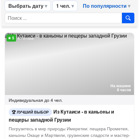
Выбрать дату
1 чел.
По популярности
41 отзыв
На машине
8 часов
Индивидуальная
до 4 чел.
Из Кутаиси - в каньоны и
ЛУЧШИЙ ВЫБОР
пещеры западной Грузии
Погрузитесь в мир природы Имеретии: пещера Прометея,
каньоны Окаце и Мартвили, грузинские сладости и мастер-