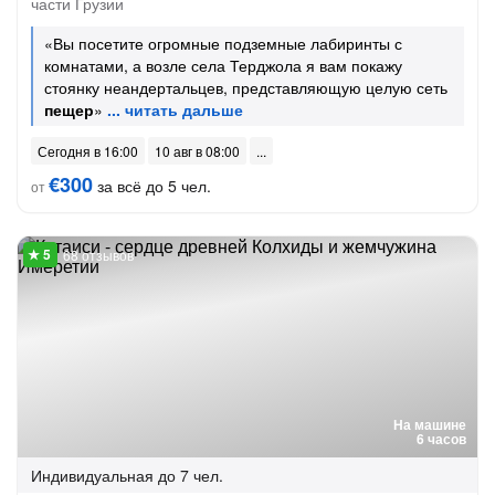
части Грузии
«Вы посетите огромные подземные лабиринты с
комнатами, а возле села Терджола я вам покажу
стоянку неандертальцев, представляющую целую сеть
пещер
»
Сегодня в 16:00
10 авг в 08:00
€300
за всё до 5 чел.
от
68 отзывов
На машине
6 часов
Индивидуальная
до 7 чел.