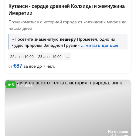
Кутаиси - сердце древней Колхиды и жемчужина
Имеретии
Познакомиться с историей города от колхидских мифов до
наших дней
«Посетите знаменитую
пещеру
Прометея, одно из
чудес природы Западной Грузии»
22 авг в 10:00
23 авг в 10:00
€87
за всё до 7 чел.
от
4 отзыва
На машине
6.5 часов