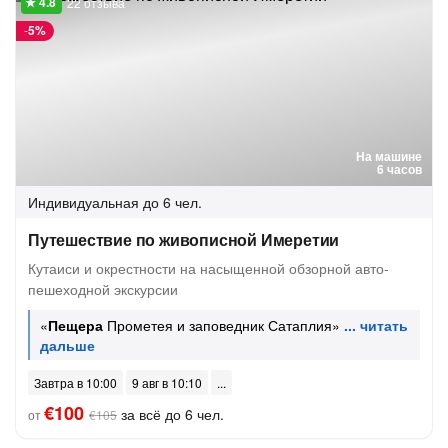
22 отзыва
-
5%
На машине
6 часов
Индивидуальная
до 6 чел.
Путешествие по живописной Имеретии
Кутаиси и окрестности на насыщенной обзорной авто-
пешеходной экскурсии
«
Пещера
Прометея и заповедник Сатаплия»
Завтра в 10:00
9 авг в 10:10
€100
за всё до 6 чел.
от
€105