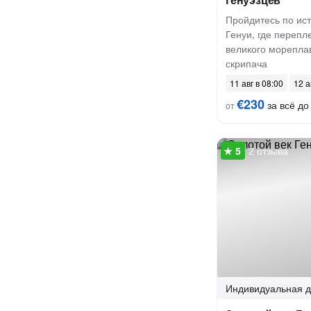
Пройдитесь по ис
Генуи, где перепл
великого морепла
скрипача
11 авг в 08:00
12 а
€230
за всё до 
от
2 отзыва
Индивидуальная
д