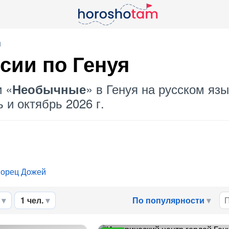
я
сии по Генуя
и «
» в Генуя на русском яз
Необычные
 и октябрь 2026 г.
орец Дожей
1 чел.
По популярности