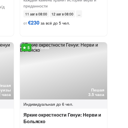
преданности
ж/д
11 авг в 08:00
12 авг в 08:00
€230
за всё до 5 чел.
от
2 отзыва
Пешая
руизы
Пешая
2 часа
3.5 часа
Индивидуальная
до 6 чел.
Яркие окрестности Генуи: Нерви и
Больяско