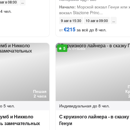
авг в 08:00
Начало:
Морской вокзал Генуи или 
4 чел.
вокзал Stazione Princ...
9 авг в 15:30
10 авг в 09:00
€215
за всё до 8 чел.
от
4 отзыва
Пешая
К
2 часа
о 5 чел.
Индивидуальная
до 8 чел.
умб и Никколо
С круизного лайнера - в сказку
нь замечательных
Генуи