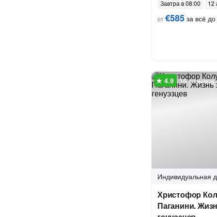
Завтра в 08:00
12 
€585
за всё до 
от
16 отзывов
Индивидуальная
д
Христофор Кол
Паганини. Жиз
генуэзцев