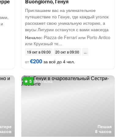
ерре
Buongiorno, Генуя
и
Приглашаем вас на увлекательное
путешествие по Генуе, где каждый уголок
ами,
расскажет свою уникальную историю, а
 и
вкусы Лигурии останутся с вами навсегда
Начало:
Piazza de Ferrari или Porto Antico
или Круизный те...
19 окт в 09:00
20 окт в 09:00
€200
за всё до 4 чел.
от
2 отзыва
катере
Пешая
часов
8 часов