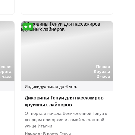
8 отзывов
Пешая
Пешая
орога
Круизы
2 часа
2 часа
Индивидуальная
до 6 чел.
Диковины Генуи для пассажиров
круизных лайнеров
От порта и начала Великолепной Генуи к
и
дворцам олигархии и самой элегантной
улице Италии
Начало:
В порту Генуи