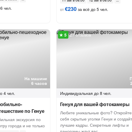
6 чел.
€230
за всё до 5 чел.
от
27 отзывов
На машине
6 часов
о 4 чел.
Индивидуальная
до 8 чел.
обильно-
Генуя для вашей фотокамеры
тешествие по Генуе
Любите уникальные фото? Откройте
себя скрытые уголки Генуи и создай
бильная экскурсия по
лучшие кадры. Секретные лифты и
тру города и не только
панорамы ждут вас