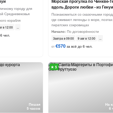
нуи
Морская прогулка по Чинкве-Т
вдоль Дороги любви - из Гену
тичному городу для
ей Средневековья
Познакомиться со сказочными город
где оживают легенды о море, поэтах
кого корабля
пиратских сокровищах
вг в 12:00
Начало:
По договорённости
6 чел.
Завтра в 09:00
9 авг в 12:00
€570
за всё до 6 чел.
от
8 отзывов
Пешая
На 
5 часов
6 