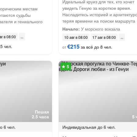
Идеальный круиз для тех, кто хочет
увидеть Геную за короткое время.
торическим местам
Насладитесь историей и архитектуро
етаются судьбы
теряя времени на поиски маршрута
вателя и гениального
Начало:
У морского вокзала
вг в 08:00
10 авг в 08:00
17 авг в 08:00
€215
5 чел.
за всё до 8 чел.
от
1 отзыв
Пешая
2.5 часа
5 
о 6 чел.
Индивидуальная
до 6 чел.