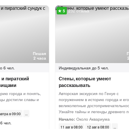
232 отзыва
Пешая
2 часа
о 6 чел.
Индивидуальная
до 5 чел.
 и пиратский
Стены, которые умеют
овищами
рассказывать
орию города и понять,
Авторская экскурсия по Генуе с
зцы достигли славы и
погружением в историю города и его
великолепные достопримечательнос
Узнайте тайны и легенды древнего п
автра в 09:00
Начало:
Около Аквариума
6 чел.
11 авг в 08:00
12 авг в 08:00