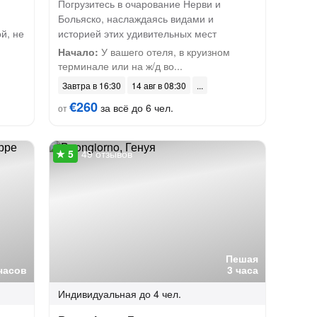
Погрузитесь в очарование Нерви и
Больяско, наслаждаясь видами и
й, не
историей этих удивительных мест
Начало:
У вашего отеля, в круизном
терминале или на ж/д во...
Завтра в 16:30
14 авг в 08:30
€260
за всё до 6 чел.
от
49 отзывов
Пешая
часов
3 часа
Индивидуальная
до 4 чел.