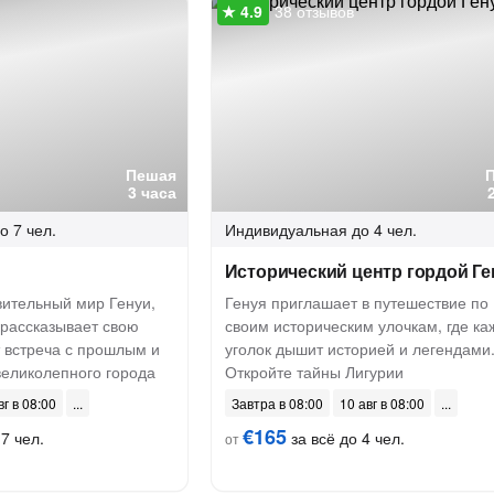
38 отзывов
Пешая
3 часа
о 7 чел.
Индивидуальная
до 4 чел.
Исторический центр гордой Ге
вительный мир Генуи,
Генуя приглашает в путешествие по
 рассказывает свою
своим историческим улочкам, где к
т встреча с прошлым и
уголок дышит историей и легендами
великолепного города
Откройте тайны Лигурии
вг в 08:00
Завтра в 08:00
10 авг в 08:00
€165
7 чел.
за всё до 4 чел.
от