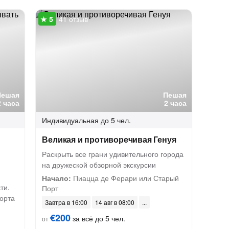
41 отзыв
Пешая
Пешая
2 часа
2 часа
Индивидуальная
до 5 чел.
Великая и противоречивая Генуя
Раскрыть все грани удивительного города
на дружеской обзорной экскурсии
Начало:
Пиацца де Ферари или Старый
ти.
Порт
орта
Завтра в 16:00
14 авг в 08:00
€200
за всё до 5 чел.
от