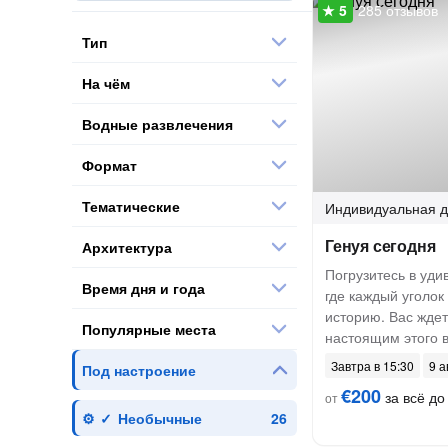
285 отзывов
Тип
На чём
Водные развлечения
Формат
Тематические
Индивидуальная
д
Генуя сегодня
Архитектура
Погрузитесь в уди
Время дня и года
где каждый уголок
историю. Вас жде
Популярные места
настоящим этого 
Завтра в 15:30
9 а
Под настроение
€200
за всё до 
от
Необычные