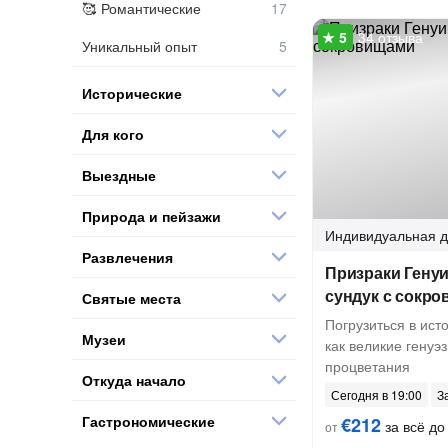
Романтические
34 отзыва
Уникальный опыт
Исторические
Для кого
Выездные
Природа и пейзажи
Индивидуальная
д
Развлечения
Призраки Генуи
сундук с сокр
Святые места
Погрузиться в ист
Музеи
как великие генуэ
процветания
Откуда начало
Сегодня в 19:00
З
Гастрономические
€212
за всё до 
от