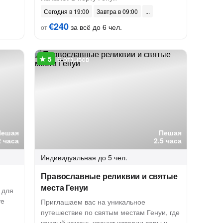
Сегодня в 19:00
Завтра в 09:00
€240
за всё до 6 чел.
от
6 отзывов
Пешая
Пешая
2 часа
2.5 часа
Индивидуальная
до 5 чел.
Православные реликвии и святые
места Генуи
 для
те
Приглашаем вас на уникальное
путешествие по святым местам Генуи, где
каждый камень хранит истории веры и