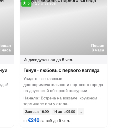
125 отзывов
Пешая
Пешая
2 часа
3 часа
Индивидуальная
до 5 чел.
нуи
Генуя - любовь с первого взгляда
Увидеть все главные
аждый
достопримечательности портового города
.
на дружеской обзорной экскурсии
Начало:
Встреча на вокзале, круизном
терминале или у отеля...
Завтра в 16:00
14 авг в 09:00
€240
за всё до 5 чел.
от