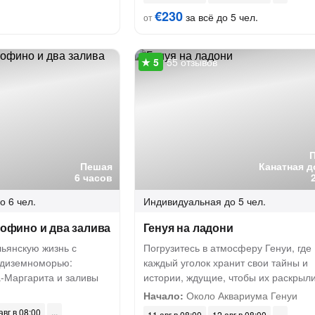
€230
за всё до 5 чел.
от
55 отзывов
Пешая
Канатная д
6 часов
о 6 чел.
Индивидуальная
до 5 чел.
ртофино и два залива
Генуя на ладони
льянскую жизнь с
Погрузитесь в атмосферу Генуи, где
едиземноморью:
каждый уголок хранит свои тайны и
-Маргарита и заливы
истории, ждущие, чтобы их раскрыл
Начало:
Около Аквариума Генуи
авг в 08:00
11 авг в 08:00
12 авг в 08:00