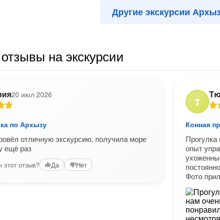
Другие экскурсии Архы
отзывы на экскурсии
рия
Тю
20 июл 2026
Т
лка по Архызу
Конная пр
ровёл отличную экскурсию, получила море
Прогулка 
у ещё раз
опыт упра
ухоженны
 этот отзыв?
Да
Нет
постоянно
Фото при