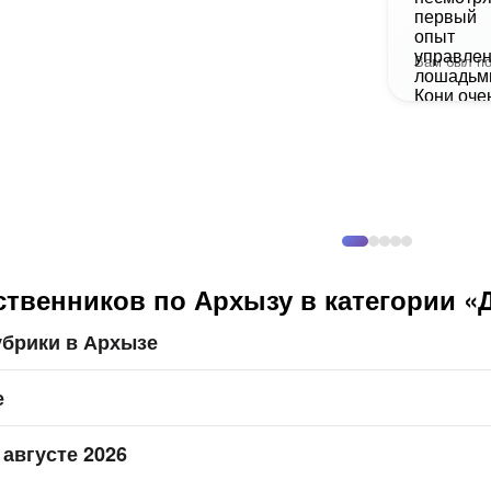
Вам был по
твенников по Архызу в категории «
убрики в Архызе
е
 августе 2026