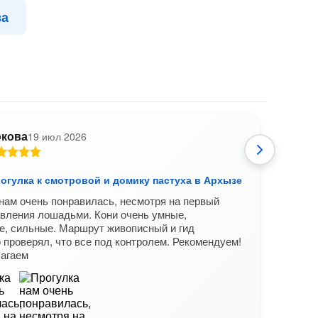
за
кова
19 июл 2026
А
огулка к смотровой и домику пастуха в Архызе
Конн
нам очень понравилась, несмотря на первый
Нам 
вления лошадьми. Кони очень умные,
инстр
е, сильные. Маршрут живописный и гид
Вам б
 проверял, что все под контролем. Рекомендуем!
лагаем