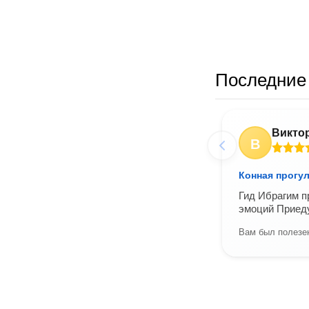
Последние 
Викто
В
Конная прогу
Гид Ибрагим п
эмоций Приед
Вам был полезен