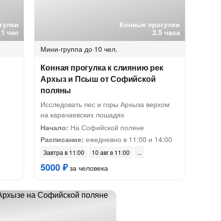
гулки
Конные прогулки
1 час
2.5 часа
Мини-группа
до 10 чел.
Конная прогулка к слиянию рек
Архыз и Псыш от Софийской
поляны
Исследовать лес и горы Архыза верхом
на карачаевских лошадях
Начало:
На Софийской поляне
Расписание:
ежедневно в 11:00 и 14:00
Завтра в 11:00
10 авг в 11:00
5000 ₽
за человека