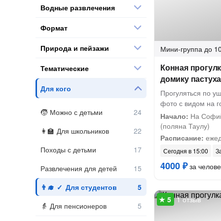
Водные развлечения
Формат
Природа и пейзажи
Мини-группа
до 10
Конная прогулк
Тематические
домику пастуха
Для кого
Прогуляться по у
фото с видом на 
Можно с детьми
Начало:
На Софий
(поляна Таулу)
Для школьников
Расписание:
ежед
Походы с детьми
Сегодня в 15:00
З
4000 ₽
за челове
Развлечения для детей
Для студентов
1 отзыв
Для пенсионеров