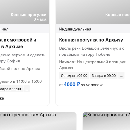
Конные прогулки
Конные про
3 часа
 чел.
Индивидуальная
а к смотровой и
Конная прогулка по Архызу
 в Архызе
Вдоль реки Большой Зеленчук и с
подъёмом на гору Тюбеле
щелью верхом и сделать
гору София
Начало:
На центральной площади
Архыза
ской поляне Архыза
Сегодня в 09:00
Завтра в 09:00
невно в 11:00 и 15:00
4000 ₽
за человека
от
автра в 11:00
ка