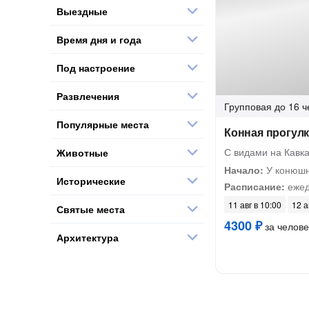
Выездные
Время дня и года
Под настроение
Развлечения
Групповая
до 16 ч
Популярные места
Конная прогулк
С видами на Кавка
Животные
Начало:
У конюш
Исторические
Расписание:
ежед
11 авг в 10:00
12 а
Святые места
4300 ₽
за челове
Архитектура