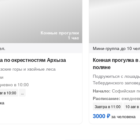
Конные прогулки
1 час
ел.
Мини-группа
до 10 чел
а по окрестностям Архыза
Конная прогулка в
поляне
зские горы и хвойные леса
Подружиться с лошадь
ни
Тебердинского запове
невно в 10:00
Начало:
Софийская п
вг в 10:00
Расписание:
ежедневн
ка
Завтра в 11:00
10 авг в
3000 ₽
за человека