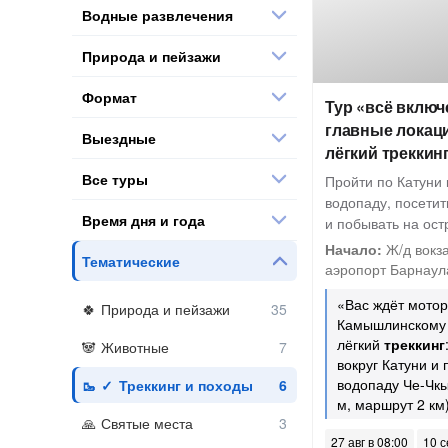
Водные развлечения
Природа и пейзажи
Формат
Тур «всё включ
главные локац
Выездные
лёгкий треккин
Все туры
Пройти по Катуни
водопаду, посетит
Время дня и года
и побывать на ос
Начало:
Ж/д вокза
Тематические
аэропорт Барнаула,
«Вас ждёт мотор
Природа и пейзажи
Камышлинскому 
лёгкий
треккинг
Животные
вокруг Катуни и
водопаду Че-Чк
Треккинг и походы
м, маршрут 2 км
Святые места
27 авг в 08:00
10 с