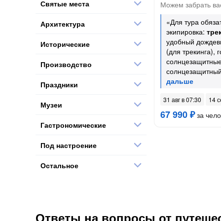
Святые места
Можем забрать вас
«Для тура обяз
Архитектура
экипировка:
тре
удобный дождеви
Исторические
(для трекинга), 
солнцезащитные
Производство
солнцезащитный
Праздники
31 авг в 07:30
14 с
Музеи
67 990 ₽
за чело
Гастрономические
Под настроение
Остальное
Ответы на вопросы от путешес