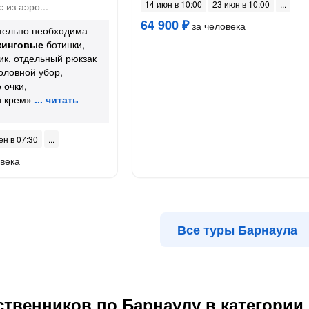
14 июн в 10:00
23 июн в 10:00
 из аэро...
64 900 ₽
за человека
ательно необходима
кинговые
ботинки,
к, отдельный рюкзак
головной убор,
 очки,
 крем»
ен в 07:30
века
Все туры Барнаула
твенников по Барнаулу в категории 