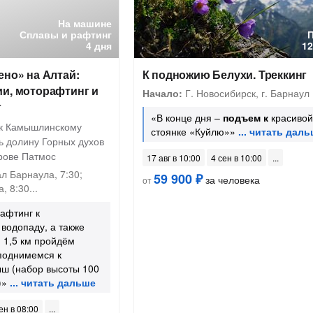
На машине
Сплавы и рафтинг
4 дня
12
ено» на Алтай:
К подножию Белухи. Треккинг
ии, моторафтинг и
Начало:
Г. Новосибирск, г. Барнаул
г
«В конце дня –
подъем к
красивой
 к Камышлинскому
стоянке «Куйлю»»
ь долину Горных духов
трове Патмос
17 авг в 10:00
4 сен в 10:00
л Барнаула, 7:30;
59 900 ₽
за человека
от
 8:30...
афтинг к
водопаду, а также
: 1,5 км пройдём
 поднимемся к
ыш (набор высоты 100
)»
ен в 08:00