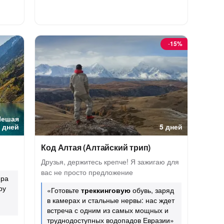
-
15%
Пешая
 дней
5 дней
Код Алтая (Алтайский трип)
Друзья, держитесь крепче! Я зажигаю для
вас не просто предложение
ера
ру
«Готовьте
треккинговую
обувь, заряд
в камерах и стальные нервы: нас ждет
встреча с одним из самых мощных и
труднодоступных водопадов Евразии»