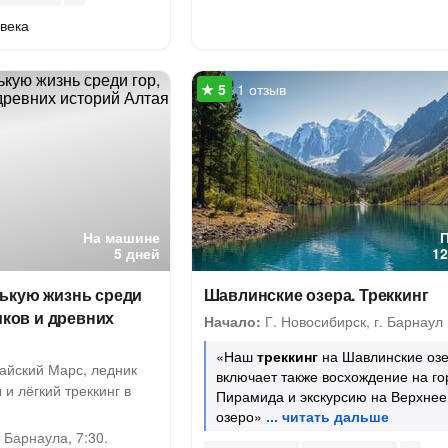
века
1 отзыв
На машине
5 дней
12
ькую жизнь среди
Шавлинские озера. Треккинг
иков и древних
Начало:
Г. Новосибирск, г. Барнаул
«Наш
треккинг
на Шавлинские оз
тайский Марс, ледник
включает также восхождение на го
 и лёгкий треккинг в
Пирамида и экскурсию на Верхнее
озеро»
Барнаула, 7:30.