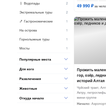
Водопады
49 990 ₽
за чело
Экстремальные туры
Гастрономические
На острова
Горнолыжные туры
Мосты
Популярные места
Для кого
Прожить мален
гор, озёр, ледн
Развлечения
историй Алтая
Чуйский тракт, Ал
Животные
Актру, петроглифы
мини-группе
Откуда начало
Начало:
Аэропорт 