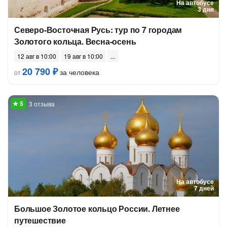
На автобусе
3 дня
Северо-Восточная Русь: тур по 7 городам
Золотого кольца. Весна-осень
12 авг в 10:00
19 авг в 10:00
20 790 ₽
за человека
от
3 отзыва
На автобусе
7 дней
Большое Золотое кольцо России. Летнее
путешествие