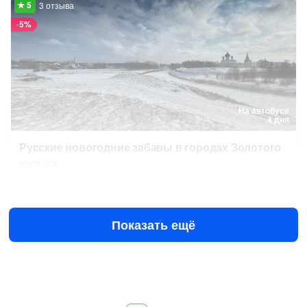
3 отзыва
-
5%
На автобусе
4 дня
Русские новогодние забавы в городах Золотого
кольца
4 янв в 10:00
41 900 ₽
за человека
44 000 ₽
Показать ещё