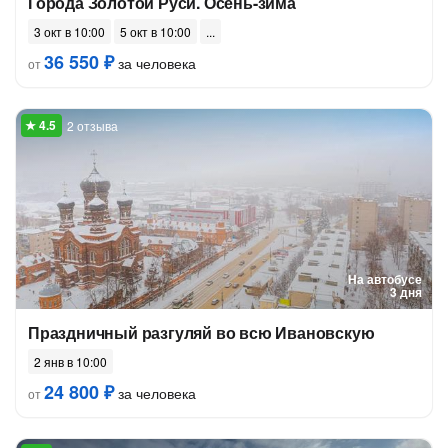
Города Золотой Руси. Осень-зима
3 окт в 10:00
5 окт в 10:00
36 550 ₽
за человека
от
2 отзыва
На автобусе
3 дня
Праздничный разгуляй во всю Ивановскую
2 янв в 10:00
24 800 ₽
за человека
от