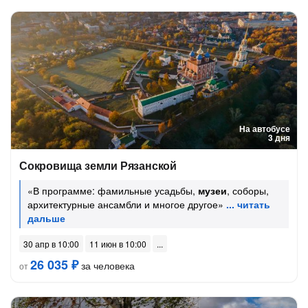
На автобусе
3 дня
Сокровища земли Рязанской
«В программе: фамильные усадьбы,
музеи
, соборы,
архитектурные ансамбли и многое другое»
30 апр в 10:00
11 июн в 10:00
26 035 ₽
за человека
от