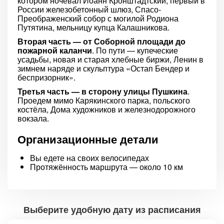
котором ночевал Иоанн Кронштадтский, первый в
России железобетонный шлюз, Спасо-
Преображенский собор с могилой Родиона
Путятина, мельницу купца Калашникова.
Вторая часть — от Соборной площади до
пожарной каланчи
. По пути — купеческие
усадьбы, новая и старая хлебные биржи, Ленин в
зимнем наряде и скульптура «Остап Бендер и
беспризорник».
Третья часть — в сторону улицы Пушкина
.
Проедем мимо Карякинского парка, польского
костёла, Дома художников и железнодорожного
вокзала.
Организационные детали
Вы едете на своих велосипедах
Протяжённость маршрута — около 10 км
Выберите удобную дату из расписания